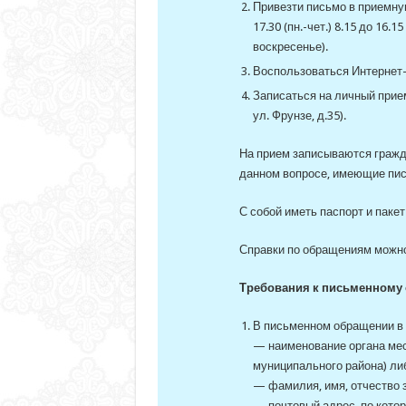
Привезти письмо в приемную
17.30 (пн.-чет.) 8.15 до 16.1
воскресенье).
Воспользоваться Интернет-
Записаться на личный прием
ул. Фрунзе, д.35).
На прием записываются гражд
данном вопросе, имеющие пис
С собой иметь паспорт и паке
Справки по обращениям можно 
Требования к письменному
В письменном обращении в 
— наименование органа мес
муниципального района) либ
— фамилия, имя, отчество 
— почтовый адрес, по кото