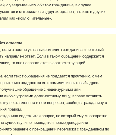
ней, с уведомлением об этом гражданина, в случае
ментов и материалов из других органов, а также в других
делил как «исключительные».
без ответа
, если в нем не указаны фамилия гражданина и почтовый
ть направлен ответ. Если в таком обращении содержатся
янии, то оно направляется в соответствующий
ае, если текст обращения не поддается прочтению, о чем
 прочтению поддаются его фамилия и почтовый адрес.
 получившие обращение с нецензурными или
 либо с угрозами должностному лицу, вправе оставить
ству поставленных в нем вопросов, сообщив гражданину о
ния правом.
ражданина содержится вопрос, на который ему многократно
по существу, и не приводятся новые доводы или
ринято решение о прекращении переписки с гражданином по