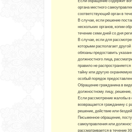
Если обращение содержит воп
органа местного самоуправлен
соответствующий орган в тече
В случае, если решение пост
нескольких органов, копии о
течение семи дней со дня реги
В случае, если для рассмотр
которыми располагает другой 
обязаны предоставить указанн
должностного лица, рассматри
правило не распространяется
тайну или другую охраняемую
особый порядок предоставлен
Обращение гражданина в виде
должностному лицу, решение,
Если рассмотрение жалобы в 
возвращается гражданину с р
решение, действие или бездей
Письменное обращение, поступ
самоуправления или должностн
рассматривается в течение 30