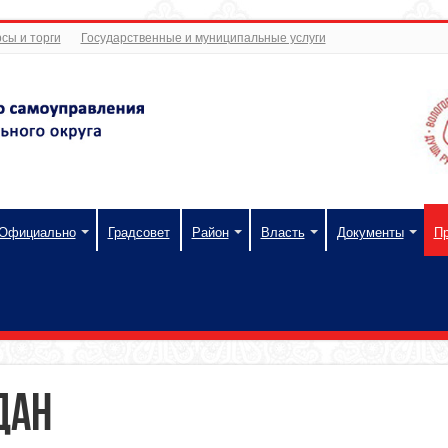
сы и торги
Государственные и муниципальные услуги
Официально
Градсовет
Район
Власть
Документы
П
дан