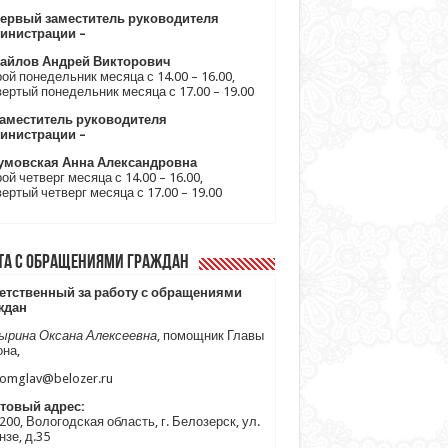
ервый заместитель руководителя
инистрации –
айлов Андрей Викторович
ой понедельник месяца с 14.00 – 16.00,
ертый понедельник месяца с 17.00 – 19.00
аместитель руководителя
инистрации –
умовская Анна Александровна
ой четверг месяца с 14.00 – 16.00,
ертый четверг месяца с 17.00 – 19.00
та с обращениями граждан
етственный за работу с обращениями
ждан
ырина Оксана Алексеевна
, помощник Главы
она,
omglav@belozer.ru
товый адрес:
00, Вологодская область, г. Белозерск, ул.
зе, д.35