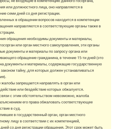
росы, не входящие в компетенцию данного госоргана,
ия или должностного лица, оно направляется в
ние семи дней со дня регистрации.
авленных в обращении вопросов находится в компетенции
бращения направляются в соответствующие органы также в
страции.
ения обращения необходимы документы и материалы,
госорган или орган местного самоуправления, эти органы
ые документы и материалы по запросу органа или
вающего обращение гражданина, в течение 15-ти дней (это
 на документы и материалы, содержащие государственную
 законом тайну, для которых должен устанавливаться
ия).
 жалобы запрещается направлять в орган или
 действие или бездействие которых обжалуется.
связи с этим обстоятельством невозможно, жалоба
азъяснением его права обжаловать соответствующее
ствие в суд.
ившее в государственный орган, орган местного
ому лицу в соответствии с их компетенцией,
 дней со дня регистрации обращения. Этот срок может быть