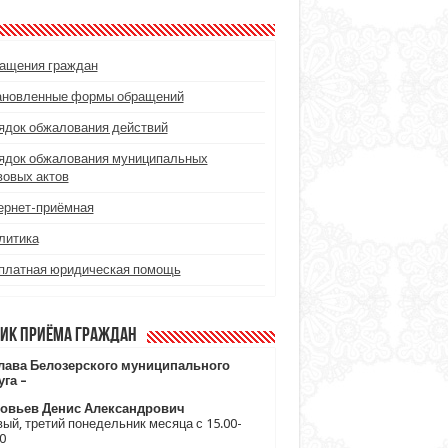
ащения граждан
ановленные формы обращений
ядок обжалования действий
ядок обжалования муниципальных
вовых актов
ернет-приёмная
литика
платная юридическая помощь
ик приёма граждан
лава Белозерского муниципального
уга –
овьев Денис Александрович
ый, третий понедельник месяца с 15.00-
0