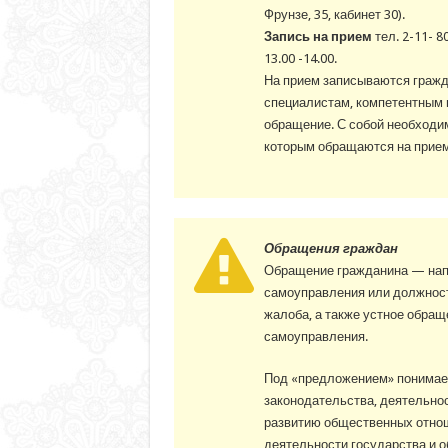
Фрунзе, 35, кабинет 30).
Запись на прием
тел. 2-11- 80
13.00 -14.00.
На прием записываются гражд
специалистам, компетентным 
обращение. С собой необходим
которым обращаются на прием
Обращения граждан
Обращение гражданина — напр
самоуправления или должност
жалоба, а также устное обращ
самоуправления.
Под «предложением» понимае
законодательства, деятельнос
развитию общественных отно
деятельности государства и о