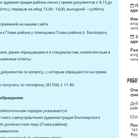
 администрации района лично ( прием документов с 8.15 до
П
5 (птн.), перерыв на обед 13.00 -14.00, выходной – суббота,
адм
Изм
втор
приёмной на нашем сайте
четв
 к Главе района у помощника Главы района (г. Белозерск,
З
адм
Раз
ане, ранее обращавшиеся к специалистам, компетентным в
втор
ьменные ответы.
четв
т документов по вопросу, с которым обращаются на прием.
Рабо
получить по телефону: (81756) 2-11-80
Отв
гра
 обращению
Дуд
рай
обязательном порядке указывается:
p
тного самоуправления (администрация Белозерского
о должностное лицо (Глава района);
Поч
1612
заявителя;
Фрун
рому должен быть оправлен ответ.