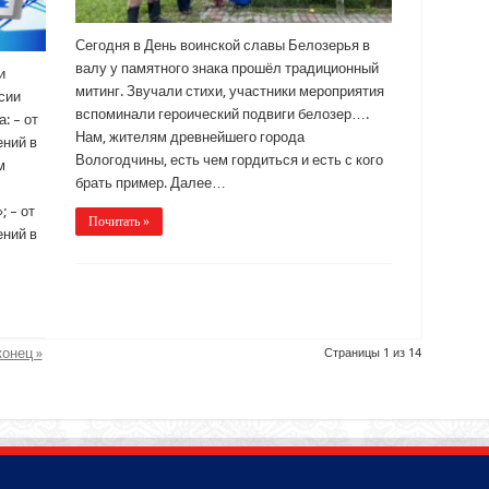
Сегодня в День воинской славы Белозерья в
валу у памятного знака прошёл традиционный
и
митинг. Звучали стихи, участники мероприятия
сии
вспоминали героический подвиги белозер….
: – от
Нам, жителям древнейшего города
ений в
Вологодчины, есть чем гордиться и есть с кого
м
брать пример. Далее…
 – от
Почитать »
ений в
конец »
Страницы 1 из 14