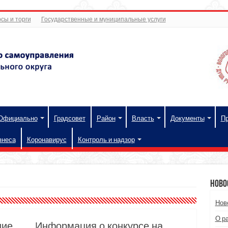
сы и торги
Государственные и муниципальные услуги
Официально
Градсовет
Район
Власть
Документы
П
знеса
Коронавирус
Контроль и надзор
Ново
Нов
О р
ние
Информация о конкурсе на