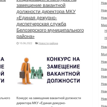
Нов
замещение вакантной
должности директора МКУ
Нов
«Единая дежурно-
Нов
диспетчерская служба
Мер
Белозерского муниципального
Н
района»
Н
10.06.2022
Новости района
Нов
Мол
Нов
Нов
Нов
Нов
Нов
ального
Конкурс на замещение вакантной должности
Нов
директора МКУ «Единая дежурно-
Нов