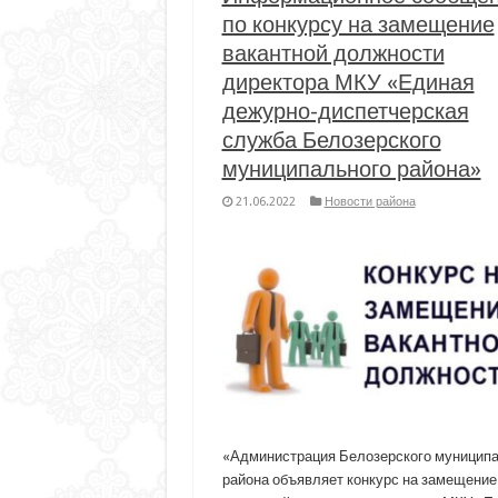
по конкурсу на замещение
вакантной должности
директора МКУ «Единая
дежурно-диспетчерская
служба Белозерского
муниципального района»
21.06.2022
Новости района
«Администрация Белозерского муницип
района объявляет конкурс на замещение