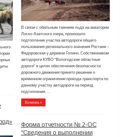
В связи с обильным таянием льда на акватории
Лоско-Азатского озера, произошло
подтопление участка автодороги общего
пользования регионального значения Ростани –
ьного
Федоровская у деревни Голино. Собственником
тории
автодороги КУВО “Вологодские областные
орных
дороги” в целях обеспечения безопасности
щиты
дорожного движения принято решение о
временном ограничении проезда транспорта по
данному участку автодороги на период
подтопления. …
Почитать »
е
род»
Форма отчетности № 2-ОС
“Сведения о выполнении