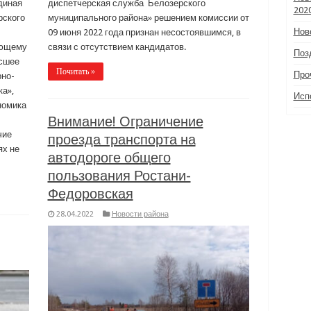
диная
диспетчерская служба Белозерского
202
рского
муниципального района» решением комиссии от
Нов
09 июня 2022 года признан несостоявшимся, в
ующему
связи с отсутствием кандидатов.
Поз
ысшее
Почитать »
Про
но-
а»,
Исп
номика
Внимание! Ограничение
чие
проезда транспорта на
ях не
автодороге общего
пользования Ростани-
Федоровская
28.04.2022
Новости района