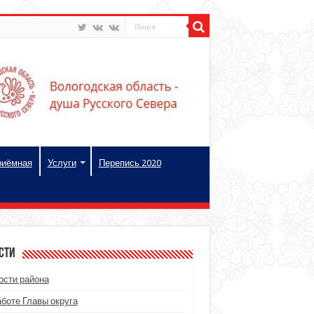
риёмная
Услуги
Перепись 2020
сти
ости района
аботе Главы округа