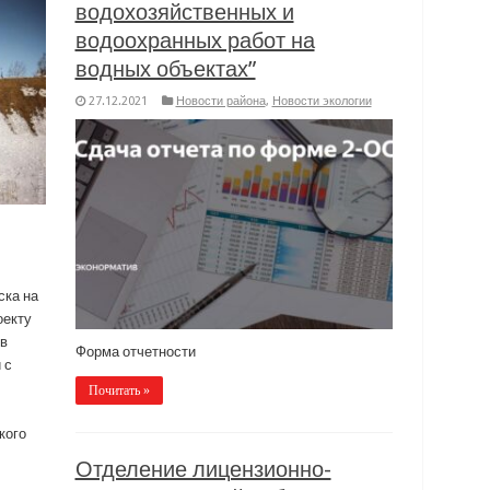
водохозяйственных и
водоохранных работ на
водных объектах”
27.12.2021
Новости района
,
Новости экологии
ска на
оекту
в
Форма отчетности
 с
Почитать »
кого
Отделение лицензионно-