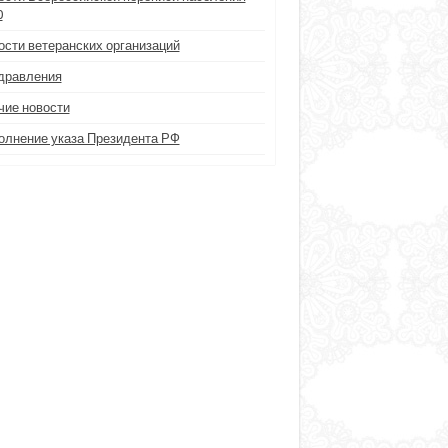
0
ости ветеранских организаций
дравления
чие новости
олнение указа Президента РФ