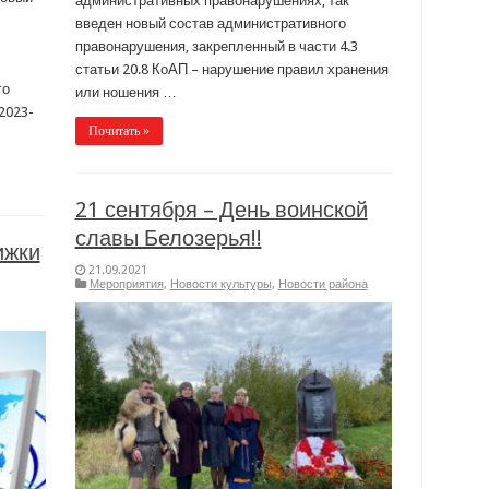
административных правонарушениях, так
введен новый состав административного
правонарушения, закрепленный в части 4.3
статьи 20.8 КоАП – нарушение правил хранения
го
или ношения …
2023-
Почитать »
21 сентября – День воинской
славы Белозерья!!
ижки
21.09.2021
Мероприятия
,
Новости культуры
,
Новости района