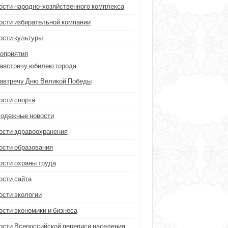
ости народно-хозяйственного комплекса
ости избирательной компании
ости культуры
оприятия
австречу юбилею города
автречу Дню Великой Победы
ости спорта
одежные новости
ости здравоохранения
ости образования
ости охраны труда
ости сайта
ости экологии
ости экономики и бизнеса
ости Всероссийской переписи населения