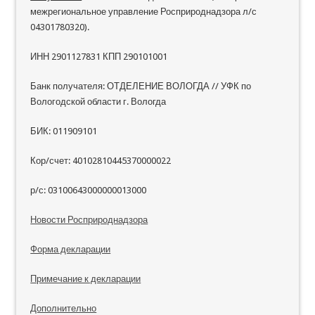
межрегиональное управление Росприроднадзора л/с
04301780320).
ИНН 2901127831 КПП 290101001
Банк получателя: ОТДЕЛЕНИЕ ВОЛОГДА // УФК по
Вологодской области г. Вологда
БИК: 011909101
Кор/счет: 40102810445370000022
р/с: 03100643000000013000
Новости Росприроднадзора
Форма декларации
Примечание к декларации
Дополнительно