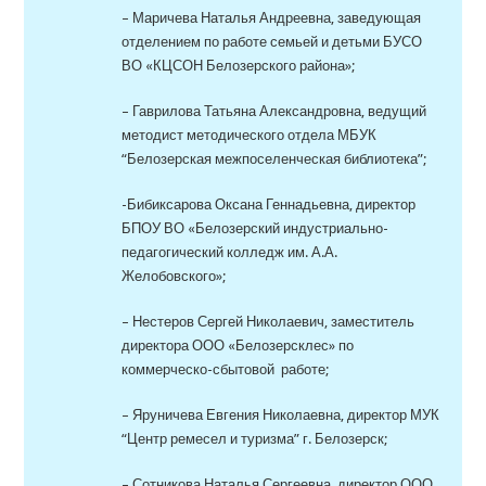
– Маричева Наталья Андреевна, заведующая
отделением по работе семьей и детьми БУСО
ВО «КЦСОН Белозерского района»;
– Гаврилова Татьяна Александровна, ведущий
методист методического отдела МБУК
“Белозерская межпоселенческая библиотека”;
-Бибиксарова Оксана Геннадьевна, директор
БПОУ ВО «Белозерский индустриально-
педагогический колледж им. А.А.
Желобовского»;
– Нестеров Сергей Николаевич, заместитель
директора ООО «Белозерсклес» по
коммерческо-сбытовой работе;
– Яруничева Евгения Николаевна, директор МУК
“Центр ремесел и туризма” г. Белозерск;
– Сотникова Наталья Сергеевна, директор ООО