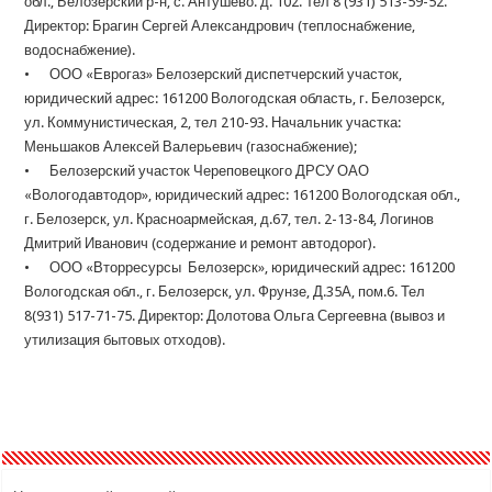
обл., Белозерский р-н, с. Антушево. д. 102. Тел 8 (931) 513-59-52.
Директор: Брагин Сергей Александрович (теплоснабжение,
водоснабжение).
• ООО «Еврогаз» Белозерский диспетчерский участок,
юридический адрес: 161200 Вологодская область, г. Белозерск,
ул. Коммунистическая, 2, тел 2­10-93. Начальник участка:
Меньшаков Алексей Валерьевич (газоснабжение);
• Белозерский участок Череповецкого ДРСУ ОАО
«Вологодавтодор», юридический адрес: 161200 Вологодская обл.,
г. Белозерск, ул. Красноармейская, д.67, тел. 2-13-84, Логинов
Дмитрий Иванович (содержание и ремонт автодорог).
• ООО «Вторресурсы Белозерск», юридический адрес: 161200
Вологодская обл., г. Белозерск, ул. Фрунзе, Д.35А, пом.6. Тел
8(931) 517-71-75. Директор: Долотова Ольга Сергеевна (вывоз и
утилизация бытовых отходов).