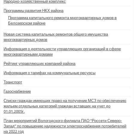
Народно-хозяйственный комплекс
Программы развития НКХ района
Программа капитального ремонта многоквартирных домов в
Белозерском районе
Новая система капитальных ремонтов общего имущества
многоквартирных домов
Информация о деятельности управляющих организаций в сфере
многоквартирными домами
Рейтинг управляющих компаний района
Информация о тарифах на коммунальные ресурсы
Транспорт
Газоснабжение
Списки граждан имеющих право на получение МСЗ по обеспечению
жильем отдельных категорий граждан вставших на учет до
01.01.2005г.
План мероприятий Вологодского филиала ПАО “Россети Северо-
Запад” по повышению надежности электроснабжения потребителей
на 2022 год