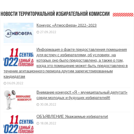
Новости территориальной избирательной комиссии
Конкурс «Атмосфера» 2022–2023
27.09.2022
Информация о факте предоставления помещения
для встреч с избирателями, об условиях, на
которых оно было предоставлено, а также о том,
когда это помещение может быть предоставлено в
течение агитационного периода другим зарегистрированным
кандидатам
06.09.2022
Внимание конкурс!! «Я – муниципальный депутат!»
среди молодых и будущих избирателей!!
30.08.2022
ОБЪЯВЛЕНИЕ Уважаемые избиратели!
18.08.2022