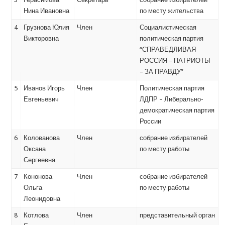
Нина Ивановна
по месту жительства
4
Грузнова Юлия
Член
Социалистическая
Викторовна
политическая партия
“СПРАВЕДЛИВАЯ
РОССИЯ – ПАТРИОТЫ
– ЗА ПРАВДУ”
5
Иванов Игорь
Член
Политическая партия
Евгеньевич
ЛДПР – Либерально-
демократическая партия
России
6
Колованова
Член
собрание избирателей
Оксана
по месту работы
Сергеевна
7
Кононова
Член
собрание избирателей
Ольга
по месту работы
Леонидовна
8
Котлова
Член
представительный орган