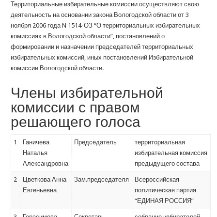
Территориальные избирательные комиссии осуществляют свою
деятельность на основании закона Вологодской области от 3
ноября 2006 года N 1514-ОЗ “О территориальных избирательных
комиссиях в Вологодской области”, постановлений о
формировании и назначении председателей территориальных
избирательных комиссий, иных постановлений Избирательной
комиссии Вологодской области.
Члены избирательной
комиссии с правом
решающего голоса
1
Ганичева
Председатель
территориальная
Наталья
избирательная комиссия
Александровна
предыдущего состава
2
Цветкова Анна
Зам.председателя
Всероссийская
Евгеньевна
политическая партия
“ЕДИНАЯ РОССИЯ”
3
Герасимова
Секретарь
собрание избирателей