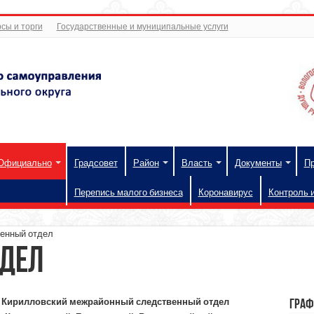
сы и торги
Государственные и муниципальные услуги
Официально
Градсовет
Район
Власть
Документы
П
Перепись малого бизнеса
Коронавирус
Контроль 
енный отдел
тдел
Кирилловский межрайонный следственный отдел
Граф