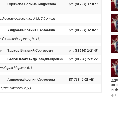
Горячева Полина Андреевна
р.т.
(81757) 3-10-11
ул.Гостинодворская, д.13, 2-й этаж
Андреева
Ксения Сергеевна
р.т.
(81757) 3-10-11
л.Гостинодворская, д. 13,
ии
Тарков Виталий Сергеевич
р.т.
(81756) 2-21-51
Белов Александр Владимирович
р.т.
(81756) 2-21-51
ул.Карла Маркса, д.3
Андреева Ксения Сергеевна
(81758)-2-21-48
эпи
зак
ул.Ухтомского, д.53
инф
21