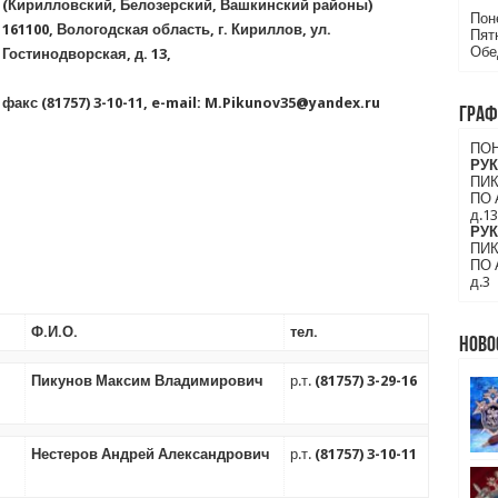
(Кирилловский, Белозерский, Вашкинский районы)
Поне
161100, Вологодская область, г. Кириллов, ул.
Пятн
Обед
Гостинодворская, д. 13,
факс (81757) 3-10-11, e-mail: M.Pikunov35@yandex.ru
Граф
ПОН
РУ
ПИ
ПО 
д.1
РУ
ПИ
ПО 
д.3
Ф.И.О.
тел.
Ново
Пикунов Максим Владимирович
р.т.
(81757) 3-29-16
Нестеров Андрей Александрович
р.т.
(81757) 3-10-11