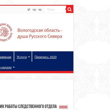
риёмная
Услуги
Перепись 2020
и надзор
ик работы следственного отдела