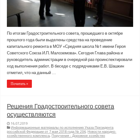
По итогам Градостроительного совета, прошедшего в октябре
прошлого года были выделены средства на проведение
капитального ремонта в МОУ «Средняя школа №1 имени Героя
Советского Союза И.П. Малоземова». Сегодня Глава района и
руководитель администрации в очередной раз проинспектировали
ход выполнения работ. В беседе с подрядчиками Е.В. Шашкин
отметил, что на данный …
Почитать »
Решения Градостроительного совета
осуществляются
16.07.2019
Информационные материалы по исполнению Указа Президента
российской Федерации от 7 мая 2018 года № 204
,
Новости народно-
хозяйственного комплекса
,
Поручения - Дорожное хозяйство