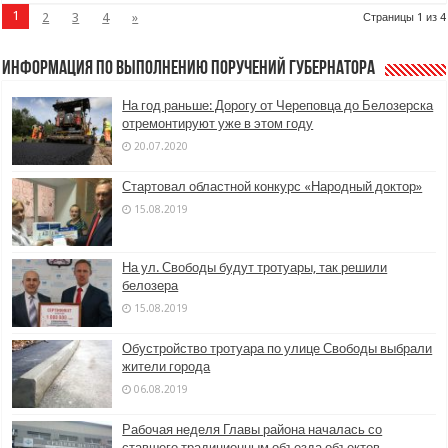
1
2
3
4
»
Страницы 1 из 4
Информация по выполнению поручений Губернатора
На год раньше: Дорогу от Череповца до Белозерска
отремонтируют уже в этом году
20.07.2020
Стартовал областной конкурс «Народный доктор»
15.08.2019
На ул. Свободы будут тротуары, так решили
белозера
15.08.2019
Обустройство тротуара по улице Свободы выбрали
жители города
06.08.2019
Рабочая неделя Главы района началась со
ставшего традиционным объезда объектов,