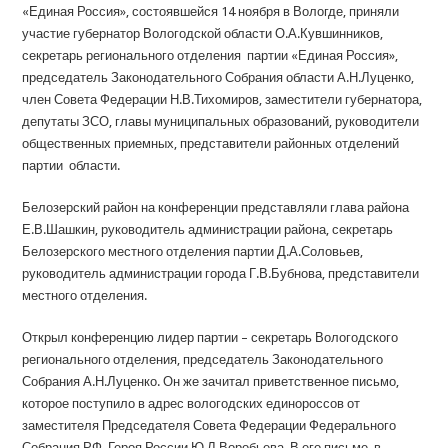
«Единая Россия», состоявшейся 14 ноября в Вологде, приняли
участие губернатор Вологодской области О.А.Кувшинников,
секретарь регионального отделения партии «Единая Россия»,
председатель Законодательного Собрания области А.Н.Луценко,
член Совета Федерации Н.В.Тихомиров, заместители губернатора,
депутаты ЗСО, главы муниципальных образований, руководители
общественных приемных, представители районных отделений
партии области.
Белозерский район на конференции представляли глава района
Е.В.Шашкин, руководитель администрации района, секретарь
Белозерского местного отделения партии Д.А.Соловьев,
руководитель администрации города Г.В.Бубнова, представители
местного отделения.
Открыл конференцию лидер партии – секретарь Вологодского
регионального отделения, председатель Законодательного
Собрания А.Н.Луценко. Он же зачитал приветственное письмо,
которое поступило в адрес вологодских единороссов от
заместителя Председателя Совета Федерации Федерального
Собрания РФ, Героя России Ю.Л.Воробьева. В его письме, в