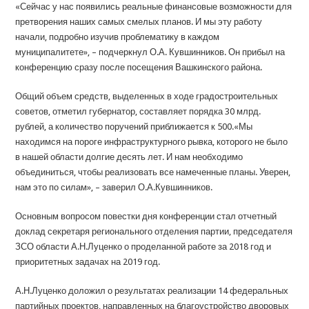
«Сейчас у нас появились реальные финансовые возможности для
претворения наших самых смелых планов. И мы эту работу
начали, подробно изучив проблематику в каждом
муниципалитете», – подчеркнул О.А. Кувшинников. Он прибыл на
конференцию сразу после посещения Вашкинского района.
Общий объем средств, выделенных в ходе градостроительных
советов, отметил губернатор, составляет порядка 30 млрд.
рублей, а количество поручений приближается к 500.«Мы
находимся на пороге инфраструктурного рывка, которого не было
в нашей области долгие десять лет. И нам необходимо
объединиться, чтобы реализовать все намеченные планы. Уверен,
нам это по силам», – заверил О.А.Кувшинников.
Основным вопросом повестки дня конференции стал отчетный
доклад секретаря регионального отделения партии, председателя
ЗСО области А.Н.Луценко о проделанной работе за 2018 год и
приоритетных задачах на 2019 год.
А.Н.Луценко доложил о результатах реализации 14 федеральных
партийных проектов, направленных на благоустройство дворовых