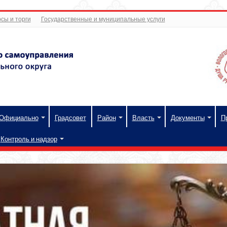
сы и торги
Государственные и муниципальные услуги
Официально
Градсовет
Район
Власть
Документы
П
Контроль и надзор