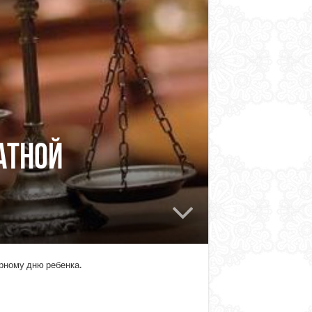
атной
рному дню ребенка.