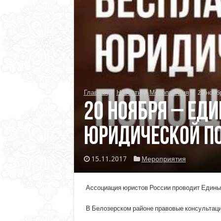
Главная
/
Новости
/
Мероприятия
/
20 нояб
20 ноября – Ед
юридической п
15.11.2017
Мероприятия
Ассоциация юристов России проводит Едины
В Белозерском районе правовые консультаци