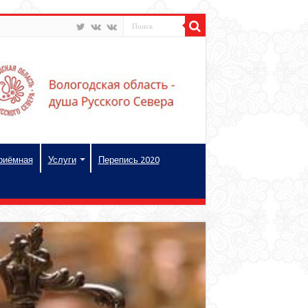
риёмная
Услуги
Перепись 2020