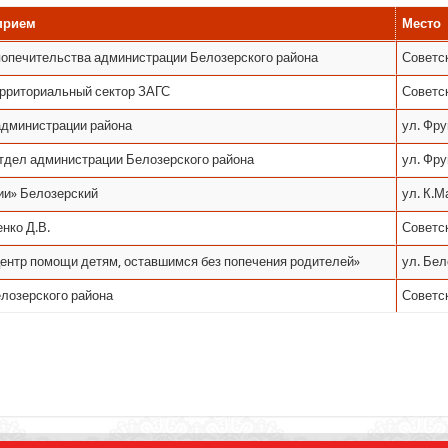
прием
Место
попечительства администрации Белозерского района
Советск
рриториальный сектор ЗАГС
Советск
администрации района
ул. Фру
тдел администрации Белозерского района
ул. Фру
и» Белозерский
ул. К.Ма
нко Д.В.
Советск
ентр помощи детям, оставшимся без попечения родителей»
ул. Бел
лозерского района
Советски