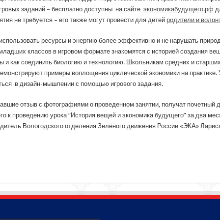
гровых заданий – бесплатно доступны на сайте
экономикабудущего.рф
д
тия не требуется – его также могут провести для детей
родители и волон
 использовать ресурсы и энергию более эффективно и не нарушать природ
 младших классов в игровом формате знакомятся с историей создания вещ
ды и как соединить биологию и технологию. Школьникам средних и старши
емонстрируют примеры воплощения циклической экономики на практике. 
ться в дизайн-мышлении с помощью игрового задания.
лавшие отзыв с фотографиями о проведенном занятии, получат почетный 
го к проведению урока “История вещей и экономика будущего” за два мес
одитель Вологодского отделения Зелёного движения России «ЭКА» Ларис