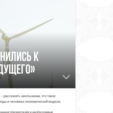
и экономика будущего»
нились к
удущего»
ь – рассказать школьникам, что такое
ироды и человека экономической модели.
ванная презентация и необходимые