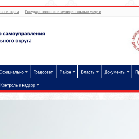
сы и торги
Государственные и муниципальные услуги
Официально
Градсовет
Район
Власть
Документы
П
Контроль и надзор