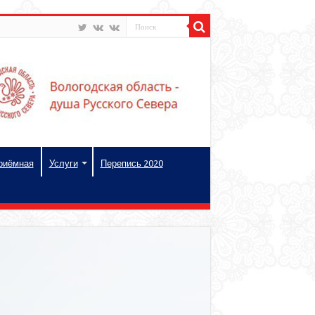
риёмная
Услуги
Перепись 2020