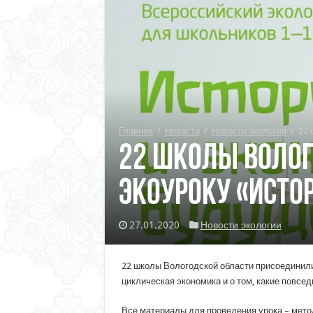
Главная
/
Новости
/
Новости экологии
/
22 
22 школы Волог
экоуроку «Исто
27.01.2020
Новости экологии
22 школы Вологодской области присоединил
циклическая экономика и о том, какие повсе
Все материалы для проведения урока – мето