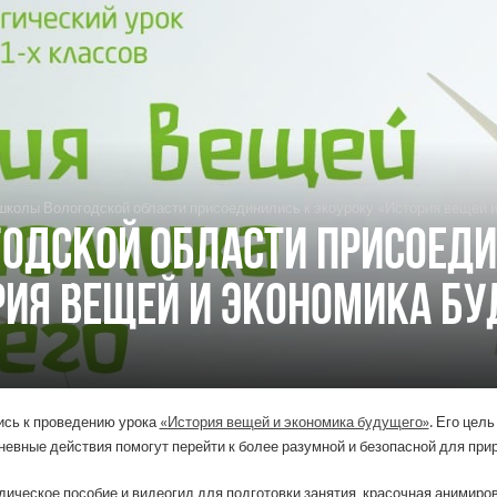
школы Вологодской области присоединились к экоуроку «История вещей 
одской области присоеди
рия вещей и экономика б
ись к проведению урока
«История вещей и экономика будущего»
. Его цел
дневные действия помогут перейти к более разумной и безопасной для пр
дическое пособие и видеогид для подготовки занятия, красочная анимиро