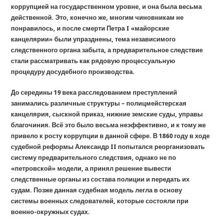
коррупцией на государственном уровне, и она была весьма
действенной. Это, конечно же, многим чиновникам не
понравилось, и после смерти Петра I «майорские
канцелярии» были упразднены, тема независимого
следственного органа забыта, а предварительное следствие
стали рассматривать как рядовую процессуальную
процедуру досудебного производства.
До середины 19 века расследованием преступлений
занимались различные структуры – полицмейстерская
канцелярия, сыскной приказ, нижние земские суды, управы
благочиния. Всё это было весьма неэффективно, и к тому же
привело к росту коррупции в данной сфере. В 1860 году в ходе
судебной реформы Александр II попытался реорганизовать
систему предварительного следствия, однако не по
«петровской» модели, а принял решение вывести
следственные органы из состава полиции и передать их
судам. Позже данная судебная модель легла в основу
системы военных следователей, которые состояли при
военно-окружных судах.