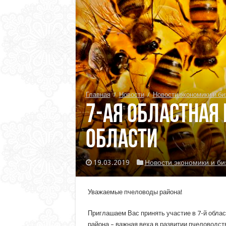
Главная
/
Новости
/
Новости экономики и би
7-ая областная
области
19.03.2019
Новости экономики и би
Уважаемые пчеловоды района!
Приглашаем Вас принять участие в 7-й обла
района – важная веха в развитии пчеловодс