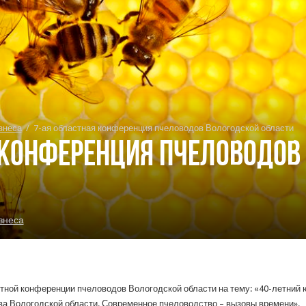
знеса
/
7-ая областная конференция пчеловодов Вологодской области
 конференция пчеловодов
знеса
стной конференции пчеловодов Вологодской области на тему: «40-летний
тва Вологодской области. Современное пчеловодство – вызовы времени».