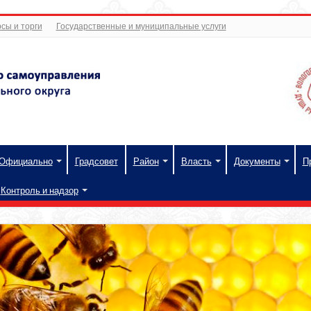
сы и торги
Государственные и муниципальные услуги
Официально
Градсовет
Район
Власть
Документы
П
Контроль и надзор