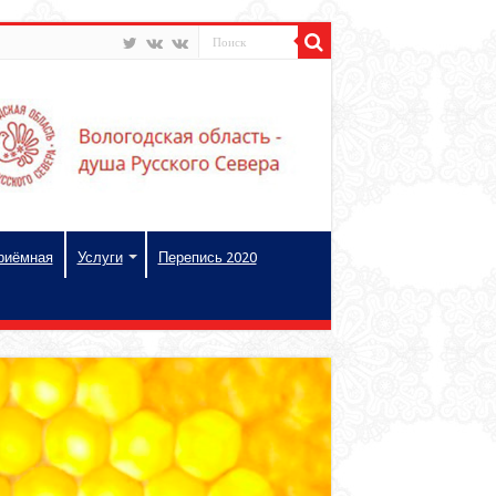
риёмная
Услуги
Перепись 2020