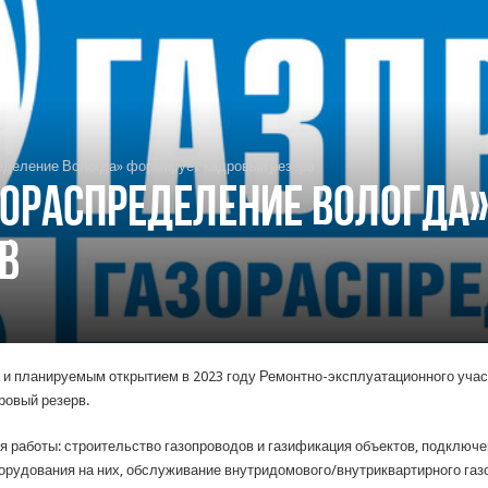
еделение Вологда» формирует кадровый резерв
зораспределение Вологда
в
 и планируемым открытием в 2023 году Ремонтно-эксплуатационного участ
ровый резерв.
 работы: строительство газопроводов и газификация объектов, подключе
орудования на них, обслуживание внутридомового/внутриквартирного газ