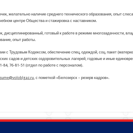
чек, желательно наличие среднего технического образования, опыт слеса
чебном центре Общества и стажировка с наставником.
к, дисциплинированный, готовый к работе в режиме многозадачности, влад
вание, опыт работы.
ии с Трудовым Кодексом, обеспечение спец, одеждой, соц. пакет (матери
ских садов и детских оздоровительных лагерей, годовые и иные единовр
-84, 76-81-51 (отдел по работе с персоналом).
sume@voloblgaz.ru
, с пометкой «Белозерск – резерв кадров».