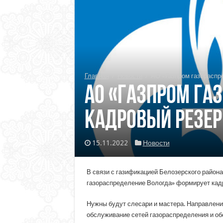
Главная
/
Новости
/
АО «Газпром газораспр
АО «Газпром га
кадровый резер
15.11.2022
Новости
В связи с газификацией Белозерского района
газораспределение Вологда» формирует кад
Нужны будут слесари и мастера. Направления
обслуживание сетей газораспределения и об