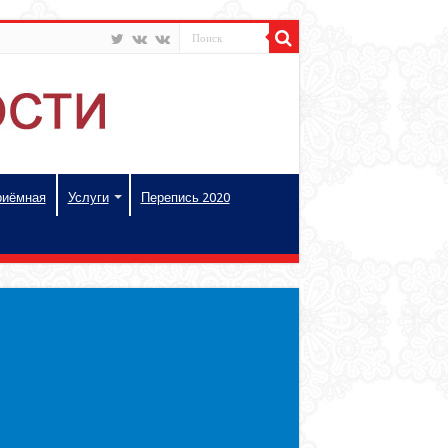
риёмная
Услуги
Перепись 2020