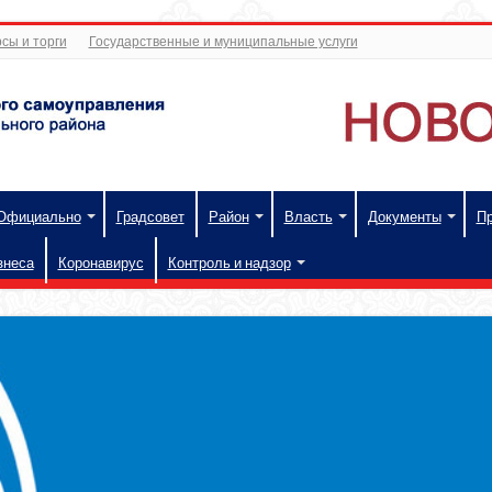
сы и торги
Государственные и муниципальные услуги
Официально
Градсовет
Район
Власть
Документы
П
знеса
Коронавирус
Контроль и надзор