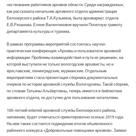
чествование работников архивов области. Среди награжденных,
как рассказала начальник архивного отдела администрации
Белозерского района Т.А.Кузьмина, была архивариус отдела
Е.В.Рязанова. Елене Валентиновне вручили Почетную грамоту
департамента культуры и туризма.
В рамках программы мероприятий состоялась научно-
практическая конференция «Архивы и пользователи архивной
информации. Проблемы взаимодействия и пути их решения», на
которой выступили не только вологодские архивисты, но и
ярославские, ленинградские, мурманские. Отдельным
мероприятием стала презентация сборника документальных
очерков по истории архивной службы Вологодчины. Такой сборник,
по словам Татьяны Альбертовны, теперь имеется в библиотеке
архивного отдела, он доступен для пользования читателями.
100-летний юбилей архивной службы Белозерского района,
напомним, будет отмечаться ориентировочно осенью 2019 года.
На нем также состоится подведение итогов объявленного
районного конкурса «Добровольные помощники архивов». Заявки