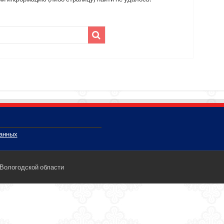
данных
 Вологодской области