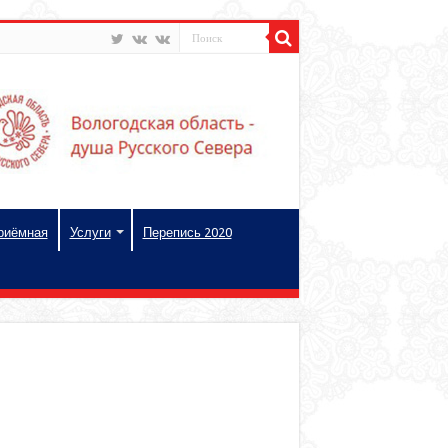
риёмная
Услуги
Перепись 2020