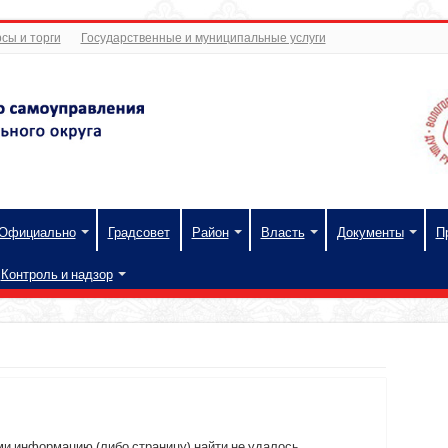
сы и торги
Государственные и муниципальные услуги
Официально
Градсовет
Район
Власть
Документы
П
Контроль и надзор
и информацию (либо страницу) найти не удалось.