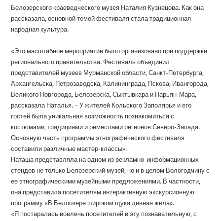
Белозерского краеведческого музея Наталия Кузнецова. Как она
рассказала, основной темой фестиваля стала традиционная
народная культура.
«Это масштабное мероприятие было организовано при поддержке
регионального правительства. Фестиваль объединил
представителей музеев Мурманской области, Санкт-Петербурга,
Архангельска, Петрозаводска, Калининграда, Пскова, Ивангорода,
Великого Новгорода, Белозерска, Сыктывкара и Нарьян-Мара, –
рассказала Наталья. – У жителей Кольского Заполярья и его
гостей была уникальная возможность познакомиться с
костюмами, традициями и ремеслами регионов Северо-Запада.
Основную часть программы этнографического фестиваля
составили различные мастер-классы».
Наташа представляла на одном из рекламно-информационных
стендов не только Белозерский музей, но и в целом Вологодчину с
ее этнографическими музейными предложениями. В частности,
она представила посетителям интерактивную экскурсионную
программу «В Белоозере широком щука дивная жила».
«Я постаралась вовлечь посетителей в эту познавательную, с