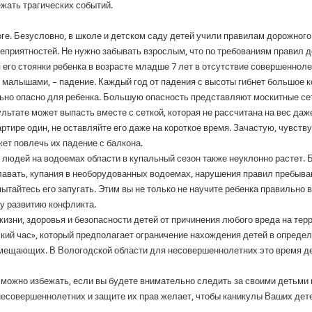
жать трагических событий.
роге. Безусловно, в школе и детском саду детей учили правилам дорожног
 неприятностей. Не нужно забывать взрослым, что по требованиям правил
 его стоянки ребенка в возрасте младше 7 лет в отсутствие совершенноле
 малышами, – падение. Каждый год от падения с высоты гибнет большое 
льно опасно для ребенка. Большую опасность представляют москитные сет
зультате может выпасть вместе с сеткой, которая не рассчитана на вес да
артире один, не оставляйте его даже на короткое время. Зачастую, чувству
жет повлечь их падение с балкона.
х людей на водоемах области в купальный сезон также неуклонно растет. 
лавать, купания в необорудованных водоемах, нарушения правил пребыва
пытайтесь его запугать. Этим вы не только не научите ребенка правильно в
у развитию конфликта.
изни, здоровья и безопасности детей от причинения любого вреда на тер
ий час», который предполагает ограничение нахождения детей в опреде
мещающих. В Вологодской области для несовершеннолетних это время дейс
можно избежать, если вы будете внимательно следить за своими детьми 
несовершеннолетних и защите их прав желает, чтобы каникулы Ваших дет