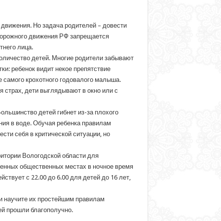
о движения. Но задача родителей – довести
 дорожного движения РФ запрещается
тнего лица.
количество детей. Многие родители забывают
ки: ребенок видит некое препятствие
же самого крохотного годовалого малыша.
я страх, дети выглядывают в окно или с
Большинство детей гибнет из-за плохого
ния в воде. Обучая ребенка правилам
ести себя в критической ситуации, но
ритории Вологодской области для
ленных общественных местах в ночное время
твует с 22.00 до 6.00 для детей до 16 лет,
и научите их простейшим правилам
ей прошли благополучно.