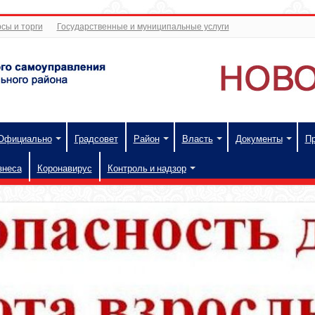
сы и торги
Государственные и муниципальные услуги
Официально
Градсовет
Район
Власть
Документы
П
знеса
Коронавирус
Контроль и надзор