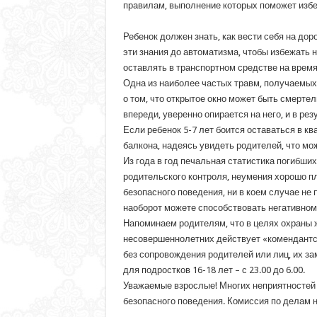
правилам, выполнение которых поможет избе
Ребенок должен знать, как вести себя на до
эти знания до автоматизма, чтобы избежать
оставлять в транспортном средстве на время
Одна из наиболее частых травм, получаемых
о том, что открытое окно может быть смерте
впереди, уверенно опирается на него, и в ре
Если ребенок 5-7 лет боится оставаться в кв
балкона, надеясь увидеть родителей, что мо
Из года в год печальная статистика погибши
родительского контроля, неумения хорошо п
безопасного поведения, ни в коем случае не 
наоборот можете способствовать негативном
Напоминаем родителям, что в целях охраны ж
несовершеннолетних действует «комендантск
без сопровождения родителей или лиц, их за
для подростков 16-18 лет – с 23.00 до 6.00.
Уважаемые взрослые! Многих неприятностей 
безопасного поведения. Комиссия по делам 