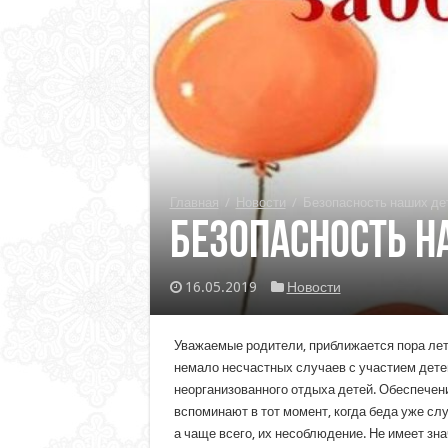
Главная
/
Новости
/
Безопасность наших де
Безопасность н
16.05.2019
Новости
Уважаемые родители, приближается пора летн
немало несчастных случаев с участием дете
неорганизованного отдыха детей. Обеспечени
вспоминают в тот момент, когда беда уже сл
а чаще всего, их несоблюдение. Не имеет зна