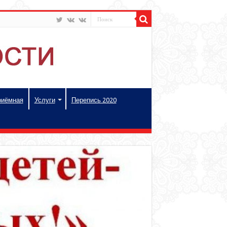
риёмная
Услуги
Перепись 2020