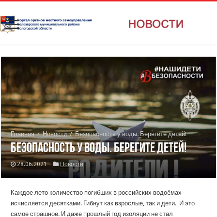
Главная
/
Новости
/
Безопасность у воды. Берегите детей!
Безопасность у воды. Берегите детей!
28.06.2021
Новости
Каждое лето количество погибших в российских водоëмах
исчисляется десятками. Гибнут как взрослые, так и дети. И это
самое страшное. И даже прошлый год изоляции не стал