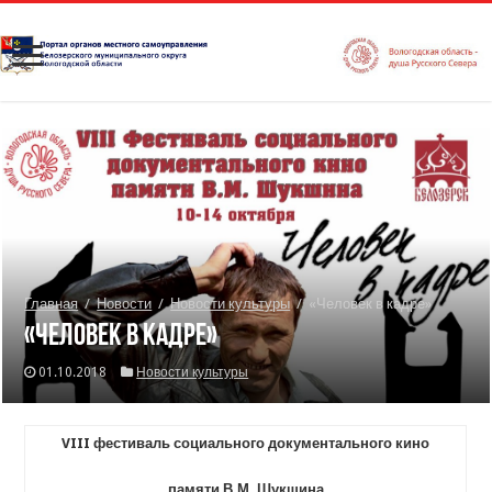
Главная
/
Новости
/
Новости культуры
/
«Человек в кадре»
«Человек в кадре»
01.10.2018
Новости культуры
VIII
фестиваль социального документального кино
памяти В.М. Шукшина