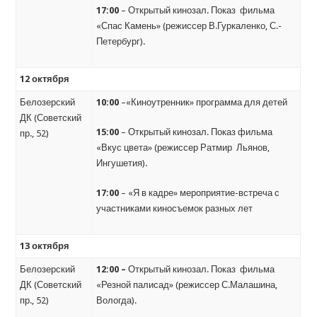
17:00
– Открытый кинозал. Показ фильма
«Спас Камень» (режиссер В.Гуркаленко, С.-
Петербург).
12 октября
Белозерский
10:00
–«Киноутренник» программа для детей
ДК (Советский
15:00
– Открытый кинозал. Показ фильма
пр., 52)
«Вкус цвета» (режиссер Ратмир Льянов,
Ингушетия).
17:00
– «Я в кадре» мероприятие-встреча с
участниками киносъемок разных лет
13 октября
Белозерский
12:00 –
Открытый кинозал. Показ фильма
ДК (Советский
«Резной палисад» (режиссер С.Малашина,
пр., 52)
Вологда).