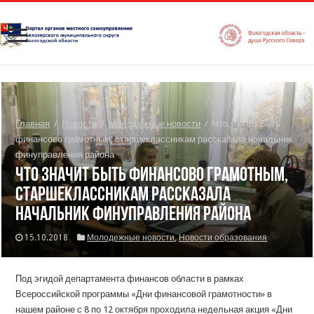
Главная
/
Новости
/
Молодежные новости
/
Что значит быть
финансово грамотным, старшеклассникам рассказала начальник
финуправления района
Что значит быть финансово грамотным,
старшеклассникам рассказала
начальник финуправления района
15.10.2018
Молодежные новости
,
Новости образования
Под эгидой департамента финансов области в рамках
Всероссийской программы «Дни финансовой грамотности» в
нашем районе с 8 по 12 октября проходила недельная акция «Дни