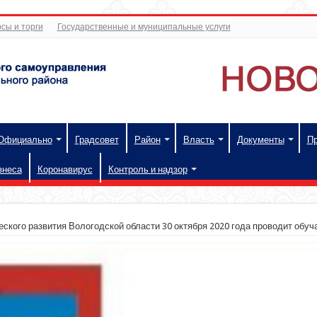
сы и торги
Государственные и муниципальные услуги
Официально
Градсовет
Район
Власть
Документы
П
знеса
Коронавирус
Контроль и надзор
ского развития Вологодской области 30 октября 2020 года проводит обу