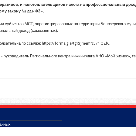
еративов, и налогоплательщиков налога на профессиональный доход
му закону № 223-ФЗ».
ии субъектов МСП, зарегистрированных на территории Белозерского муниц
ональный доход (самозанятых).
обязательна по ссылке:
https://forms.gle/tgRrJmemN574iQ2f6
.
– руководитель Регионального центра инжиниринга АНО «Мой бизнес», тел.: 
данных