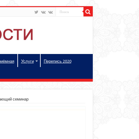
риёмная
Услуги
Перепись 2020
чающий семинар