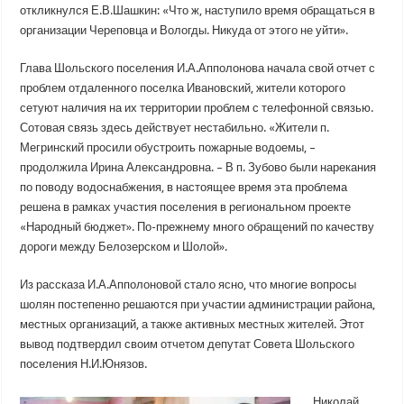
откликнулся Е.В.Шашкин: «Что ж, наступило время обращаться в
организации Череповца и Вологды. Никуда от этого не уйти».
Глава Шольского поселения И.А.Апполонова начала свой отчет с
проблем отдаленного поселка Ивановский, жители которого
сетуют наличия на их территории проблем с телефонной связью.
Сотовая связь здесь действует нестабильно. «Жители п.
Мегринский просили обустроить пожарные водоемы, –
продолжила Ирина Александровна. – В п. Зубово были нарекания
по поводу водоснабжения, в настоящее время эта проблема
решена в рамках участия поселения в региональном проекте
«Народный бюджет». По-прежнему много обращений по качеству
дороги между Белозерском и Шолой».
Из рассказа И.А.Апполоновой стало ясно, что многие вопросы
шолян постепенно решаются при участии администрации района,
местных организаций, а также активных местных жителей. Этот
вывод подтвердил своим отчетом депутат Совета Шольского
поселения Н.И.Юнязов.
Николай