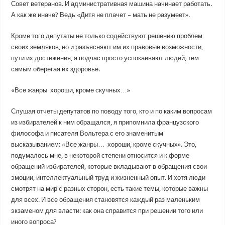
Совет ветеранов. И административная машина начинает работать.
А как же иначе? Ведь «Дитя не плачет – мать не разумеет».
Кроме того депутаты не только содействуют решению проблем
своих земляков, но и разъясняют им их правовые возможности,
пути их достижения, а подчас просто успокаивают людей, тем
самым оберегая их здоровье.
«Все жанры хороши, кроме скучных…»
Слушая отчеты депутатов по поводу того, кто и по каким вопросам
из избирателей к ним обращался, я припомнила французского
философа и писателя Вольтера с его знаменитым
высказыванием: «Все жанры… хороши, кроме скучных». Это,
подумалось мне, в некоторой степени относится и к форме
обращений избирателей, которые вкладывают в обращения свои
эмоции, интеллектуальный труд и жизненный опыт. И хотя люди
смотрят на мир с разных сторон, есть такие темы, которые важны
для всех. И все обращения становятся каждый раз маленьким
экзаменом для власти: как она справится при решении того или
иного вопроса?