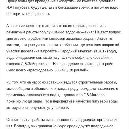
Пробу воды для проведения экспертизы ее качества, уточнила
И.А.Голубева, будут делать в ближайшее время, а потом ее надо
повторить в конце весны.
А знают ли местные жители, что на их территории велись
ремонтные работы по улучшению водоснабжения? На этот вопрос
мне ответили работники сельской администрации. «Знают те
жители, которые участвовали в собрании, где решался вопрос об
участии поселения в проекте «Народный бюджет» (в 2017 году),
ведь они давали согласие на участие в софинансировании, –
сказала Л.Б.Заборихина. – На проведение строительных работ
было всего израсходовано 505 439, 28 рублей».
«О том, что на насосной станции ведутся строительные работы,
мы сообщали в объявлениях, когда предупреждали население о
временных отключениях воды, – дополнила Г.В.Магаева. –
Конечно, люди рады, что в перспективе качество питьевой воды,
которую они получают, улучшится».
Строительные работы здесь выполняла подрядная организация
из г. Вологды, выигравшая конкурс среди других подрядчиков