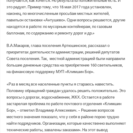
получается, как хочется. Но результаты положительные есть. И
это радует. Пример тому, что 18 мая 2017 года установлен,
наконец, по многочисленным просьбам местных жителей,
павильон остановки «Антушево». Одни вопросы решаются, другие
находятся в работе: по мусорным контейнерам, по газовым
баллонам, по содержанию и ремонту дорог и др.»
В.А.Макаров, глава поселения Артюшинское, рассказал о
приоритетах деятельности администрации, решений депутатов
Совета поселения. Так, местной администрацией были направили
большие денежные средства на приобретение 160 светильников,
на финансовую поддержку МУП «Климшин Бор».
«Раз в месяц все населенные пункты я стараюсь навестить.
Половину обращений граждан удалось решить положительно. Это
вопросы о дорогах, водоснабжении, ЖКХ. Остается в работе
застарелая проблема по работе почтового отделения «Климшин
Бор», – отметил Владимир Алексеевич. – Решение вопросов
местного значения показало, что у себя в районе порою трудно
найти подрядчиков. Организации, которые качественно выполняют
технические работы, завалены заказами». На этот вывод