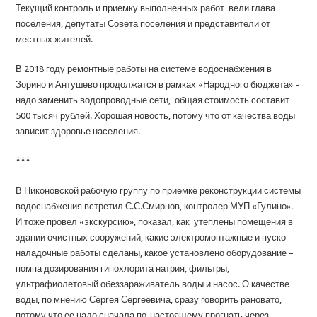
Текущий контроль и приемку выполненных работ вели глава
поселения, депутаты Совета поселения и представители от
местных жителей.
В 2018 году ремонтные работы на системе водоснабжения в
Зорино и Антушево продолжатся в рамках «Народного бюджета» –
надо заменить водопроводные сети, общая стоимость составит
500 тысяч рублей. Хорошая новость, потому что от качества воды
зависит здоровье населения.
***
В Никоновской рабочую группу по приемке реконструкции системы
водоснабжения встретил С.С.Смирнов, контролер МУП «Гулино».
И тоже провел «экскурсию», показал, как утеплены помещения в
здании очистных сооружений, какие электромонтажные и пуско-
наладочные работы сделаны, какое установлено оборудование –
помпа дозирования гипохлорита натрия, фильтры,
ультрафиолетовый обеззараживатель воды и насос. О качестве
воды, по мнению Сергея Сергеевича, сразу говорить рановато,
потому что ее надо сначала по-настоящему прогнать через