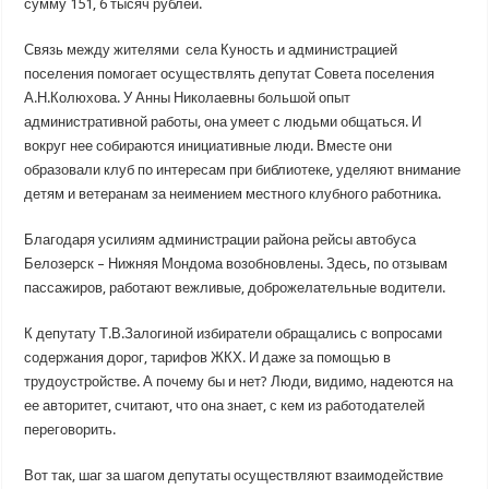
сумму 151, 6 тысяч рублей.
Связь между жителями села Куность и администрацией
поселения помогает осуществлять депутат Совета поселения
А.Н.Колюхова. У Анны Николаевны большой опыт
административной работы, она умеет с людьми общаться. И
вокруг нее собираются инициативные люди. Вместе они
образовали клуб по интересам при библиотеке, уделяют внимание
детям и ветеранам за неимением местного клубного работника.
Благодаря усилиям администрации района рейсы автобуса
Белозерск – Нижняя Мондома возобновлены. Здесь, по отзывам
пассажиров, работают вежливые, доброжелательные водители.
К депутату Т.В.Залогиной избиратели обращались с вопросами
содержания дорог, тарифов ЖКХ. И даже за помощью в
трудоустройстве. А почему бы и нет? Люди, видимо, надеются на
ее авторитет, считают, что она знает, с кем из работодателей
переговорить.
Вот так, шаг за шагом депутаты осуществляют взаимодействие