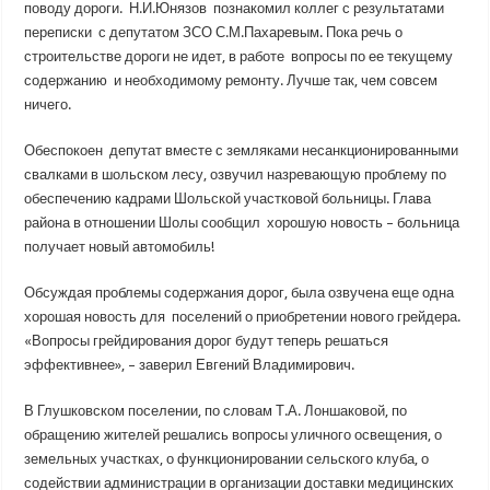
поводу дороги. Н.И.Юнязов познакомил коллег с результатами
переписки с депутатом ЗСО С.М.Пахаревым. Пока речь о
строительстве дороги не идет, в работе вопросы по ее текущему
содержанию и необходимому ремонту. Лучше так, чем совсем
ничего.
Обеспокоен депутат вместе с земляками несанкционированными
свалками в шольском лесу, озвучил назревающую проблему по
обеспечению кадрами Шольской участковой больницы. Глава
района в отношении Шолы сообщил хорошую новость – больница
получает новый автомобиль!
Обсуждая проблемы содержания дорог, была озвучена еще одна
хорошая новость для поселений о приобретении нового грейдера.
«Вопросы грейдирования дорог будут теперь решаться
эффективнее», – заверил Евгений Владимирович.
В Глушковском поселении, по словам Т.А. Лоншаковой, по
обращению жителей решались вопросы уличного освещения, о
земельных участках, о функционировании сельского клуба, о
содействии администрации в организации доставки медицинских