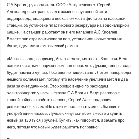
С.А.Брагин, руководитель ООО «Антушевское». Сергей
Александрович рассказал о замене внутренней сети
водопровода, кварцевого песка в ёмкости фильтра на насосной
станции, об установке пластикового резервуара на водонапорной
башне. На станции работают он и его напарник А.С.Киселев.
Вместе они отремонтировали пол, установили новые оконные
блоки, сделали косметический ремонт.
«Много в воде, например, было железа, мутность большая. Ведь
нашим очистным сооружениям под сорок лет. Думаю, теперь вода
будет намного лучше. Постепенно чище станет. Летом напор воды
немного ослабевает, потому что население увеличивается в два
раза за счет дачников. Это хорошо видно по расходам
электроэнергии у нас», – сказал С.А.Брагин. Ведя разговор с
главой района о работе насосов, Сергей Александрович
решительно сказал: «Не стоит использовать здесь бывшие в
употреблении насосы. Лучше скинуться всем вместе и купить
новый за 130 тысяч рублей. Купить, как говорится, и забыть про
него, потому что новый будет работать исправно».