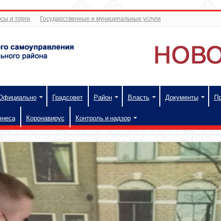
сы и торги
Государственные и муниципальные услуги
Официально
Градсовет
Район
Власть
Документы
П
знеса
Коронавирус
Контроль и надзор