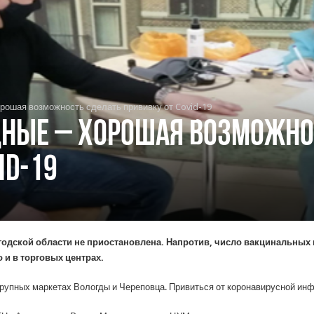
рошая возможность сделать прививку от Covid-19
ные – хорошая возможно
id-19
годской области не приостановлена. Напротив, число вакцинальных 
 и в торговых центрах.
крупных маркетах Вологды и Череповца. Привиться от коронавирусной ин