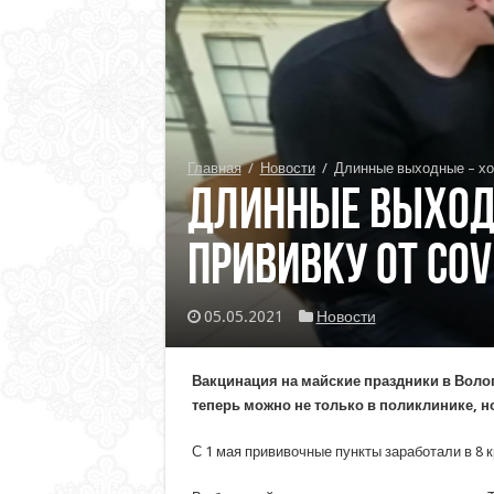
Главная
/
Новости
/
Длинные выходные – хо
Длинные выход
прививку от Cov
05.05.2021
Новости
Вакцинация на майские праздники в Воло
теперь можно не только в поликлинике, но
С 1 мая прививочные пункты заработали в 8 