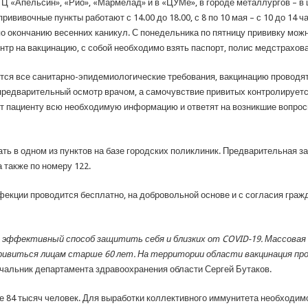
ТЦ «Апельсин», «Рио», «Мармелад» и в «ЦУМе», в городе металлургов – в 
рививочные пункты работают с 14.00 до 18.00, с 8 по 10 мая – с 10 до 14 
о окончанию весенних каникул. С понедельника по пятницу прививку можно 
центр на вакцинацию, с собой необходимо взять паспорт, полис медстрахо
ся все санитарно-эпидемиологические требования, вакцинацию проводят
предварительный осмотр врачом, а самочувствие привитых контролируетс
т пациенту всю необходимую информацию и ответят на возникшие вопросы
ть в одном из пунктов на базе городских поликлиник. Предварительная з
 также по номеру 122.
екции проводится бесплатно, на добровольной основе и с согласия гражд
й эффективный способ защитить себя и близких от COVID-19. Массовая
привиться лицам старше 60 лет. На территории области вакцинация пр
ачальник департамента здравоохранения области Сергей Бутаков.
ее 84 тысяч человек. Для выработки коллективного иммунитета необходим