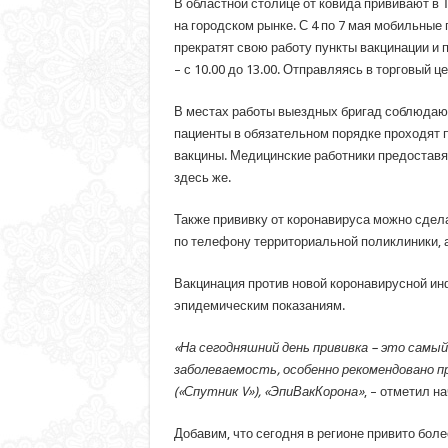
В областной столице от ковида прививают в 
на городском рынке. С 4 по 7 мая мобильные п
прекратят свою работу пункты вакцинации и п
– с 10.00 до 13.00. Отправляясь в торговый 
В местах работы выездных бригад соблюдают
пациенты в обязательном порядке проходят 
вакцины. Медицинские работники предоставя
здесь же.
Также прививку от коронавируса можно сдела
по телефону территориальной поликлиники, а
Вакцинация против новой коронавирусной инф
эпидемическим показаниям.
«На сегодняшний день прививка – это самы
заболеваемость, особенно рекомендовано 
(«Спутник V»), «ЭпиВакКорона»
, – отметил н
Добавим, что сегодня в регионе привито бол