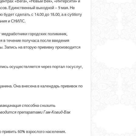
центрах «Вега», «Новый Век», «Интерсити» и
часов. Единственный выходной – 9 мая. Не
будет сделать с 14.00 до 18.00, а в субботу
вания и СНИЛС.
 медработники городских поликиник,
я в течение получаса после введения
. Запись на вторую прививку производится
апись осуществляется через портал госуслуг,
анина. Она внесена в календарь прививок по
 вакцинация способна снизить
оводится препаратами Гам-Ковид-Вак
о привить 60% взрослого населения.