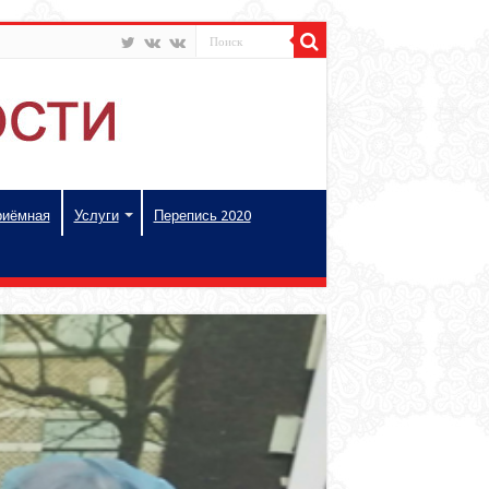
риёмная
Услуги
Перепись 2020