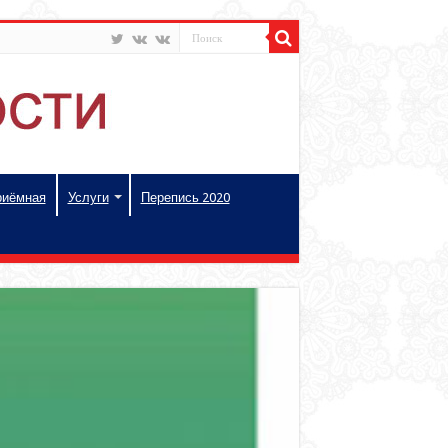
риёмная
Услуги
Перепись 2020