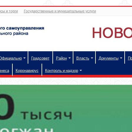
сы и торги
Государственные и муниципальные услуги
Официально
Градсовет
Район
Власть
Документы
П
знеса
Коронавирус
Контроль и надзор