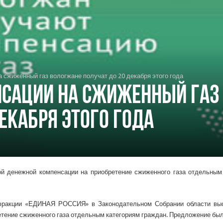
 сжиженный газ вологжане получат до 20 декабря этого года
нсации на сжиженный газ
екабря этого года
ой денежной компенсации на приобретение сжиженного газа отдельным 
 фракции «ЕДИНАЯ РОССИЯ» в Законодательном Собрании области выс
етение сжиженного газа отдельным категориям граждан. Предложение бы