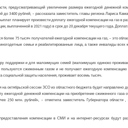
ласти, предусматривающий увеличение размера ежегодной денежной ком
й до 3400 рублей, – рассказала заместитель главы региона Лариса Каман
ыплат планирует произвести доплату ежегодной компенсации на газ в ра
и, выплаченной в 2021 году) в срок до 20 декабря текущего года. Доплат
я более 75 тысяч получателей ежегодной компенсации на газ, – это обл
многодетные семьи и реабилитированные лица, а также инвалиды всех 
меру поддержки и для малоимущих семей (малоимущих одиноко проживаю
 пользуются сжиженным газом и не получают ежегодную компенсацию с 
та социальной защиты населения, проживает восемь тысяч.
 на октябрьской сессии ЗСО из областного бюджета будет направлено до
ту ежегодной денежной компенсации на приобретение сжиженного газа 
лее 250 млн. рублей», – отметила заместитель Губернатора области ,
 предоставления компенсации в СМИ и на интернет-ресурсах будут р