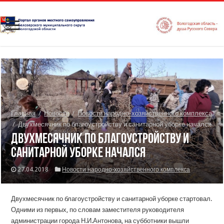
Главная
/
Новости
/
Новости народно-хозяйственного комплекса
/
Двухмесячник по благоустройству и санитарной уборке начался
Двухмесячник по благоустройству и
санитарной уборке начался
27.04.2018
Новости народно-хозяйственного комплекса
Двухмесячник по благоустройству и санитарной уборке стартовал.
Одними из первых, по словам заместителя руководителя
администрации города Н.И.Антонова, на субботники вышли