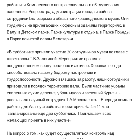
работники Комплексного центра социального обслуживания
населения, Росреестра, администрации города и района,
сотрудники Белозерского областного краеведческого музея. Они
трудились на прилегающих к офисным зданиям территориях, в
Валу, в Детском парке, Парке культуры и отдыха, в Парке Победы,
в Парке воинской славы Белозерья.
«В субботнике приняли участие 20 сотрудников музея во главе с
директором Т.В.Залогиной. Мероприятие прошло с
воодушевлением воодушевленно и активно. Хорошая погода
способствовала нашему бодрому настроению и
трудоспособности. Дружно взявшись за работу, наши сотрудники
приводили в порядок территорию вала. Были частично убраны
спиленные сухие деревья, убран мусор и засохший бурьян, –
рассказала научный сотрудник Т.А.Москаленко. – Впереди немало
работы для благоустройства территории. На 4 и 11 мая
запланированы еще два субботника. Приглашаем всех
желающих принять в них участие».
На вопрос о том, как будет осуществляться контроль над