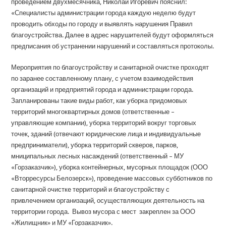
проведением двухмесячника, Николай Игоревич пояснил:
«Специалисты администрации города каждую неделю будут
проводить обходы по городу и выявлять нарушения Правил
благоустройства. Далее в адрес нарушителей будут оформляться
предписания об устранении нарушений и составляться протоколы.
Мероприятия по благоустройству и санитарной очистке проходят
по заранее составленному плану, с учетом взаимодействия
организаций и предприятий города и администрации города.
Запланированы такие виды работ, как уборка придомовых
территорий многоквартирных домов (ответственные –
управляющие компании), уборка территорий вокруг торговых
точек, зданий (отвечают юридические лица и индивидуальные
предприниматели), уборка территорий скверов, парков,
мниципальных лесных насаждений (ответственный – МУ
«Горзаказчик»), уборка контейнерных, мусорных площадок (ООО
«Вторресурсы Белозерск»), проведение массовых субботников по
санитарной очистке территорий и благоустройству с
привлечением организаций, осуществляющих деятельность на
территории города. Вывоз мусора с мест закреплен за ООО
«Жилищник» и МУ «Горзаказчик».