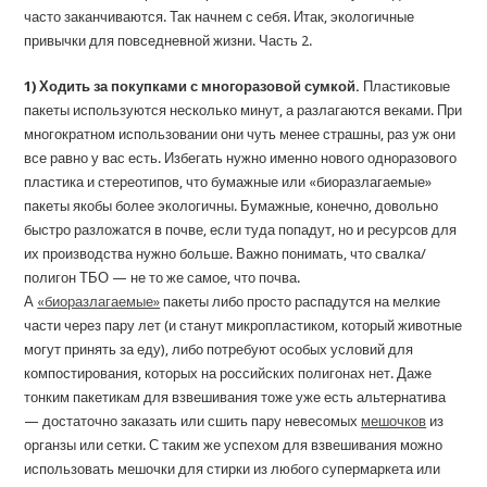
часто заканчиваются. Так начнем с себя. Итак, экологичные
привычки для повседневной жизни. Часть 2.
1) Ходить за покупками с многоразовой сумкой.
Пластиковые
пакеты используются несколько минут, а разлагаются веками. При
многократном использовании они чуть менее страшны, раз уж они
все равно у вас есть. Избегать нужно именно нового одноразового
пластика и стереотипов, что бумажные или «биоразлагаемые»
пакеты якобы более экологичны. Бумажные, конечно, довольно
быстро разложатся в почве, если туда попадут, но и ресурсов для
их производства нужно больше. Важно понимать, что свалка/
полигон ТБО — не то же самое, что почва.
А
«биоразлагаемые»
пакеты либо просто распадутся на мелкие
части через пару лет (и станут микропластиком, который животные
могут принять за еду), либо потребуют особых условий для
компостирования, которых на российских полигонах нет. Даже
тонким пакетикам для взвешивания тоже уже есть альтернатива
— достаточно заказать или сшить пару невесомых
мешочков
из
органзы или сетки. С таким же успехом для взвешивания можно
использовать мешочки для стирки из любого супермаркета или