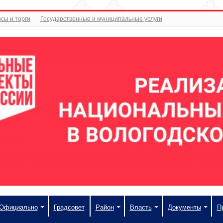
сы и торги
Государственные и муниципальные услуги
Официально
Градсовет
Район
Власть
Документы
П