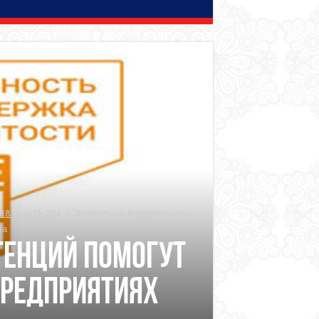
18 года № 204
/
Эксперты из Федерального
на
тенций помогут
предприятиях