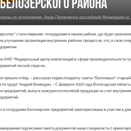
 Белозерского района
алы по исполнению Указа Президента российской Федерации от 
ерсклес” стали первыми площадками в нашем районе, где будет реализо
а улучшение организации внутренних рабочих процессов, что, в свою оч
дприятии.
ли АНО “Федеральный центр компетенций в сфере производительности тру
дприятий лесной отрасли.
шно прошли отбор, – рассказал корреспонденту газеты “Белозерье” старш
сти труда” Андрей Воеводин. – С февраля 2020 года Вологодская область
ки предприятий, выпуск конкурентоспособной продукции за счет внутренн
едприятий.
 и сотрудники Белозерских предприятий заинтересованы в участии в дан
авершения подписания пакета документов наши специалисты ( ориентиров