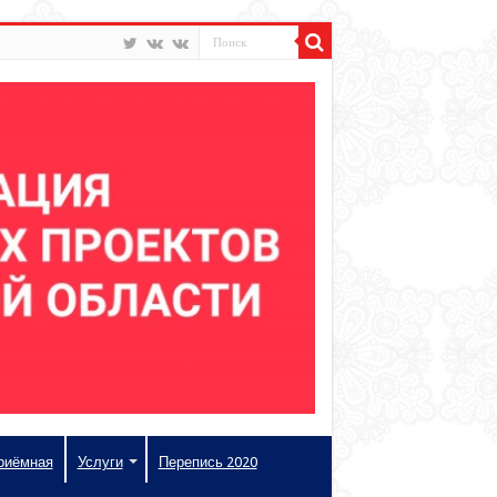
риёмная
Услуги
Перепись 2020