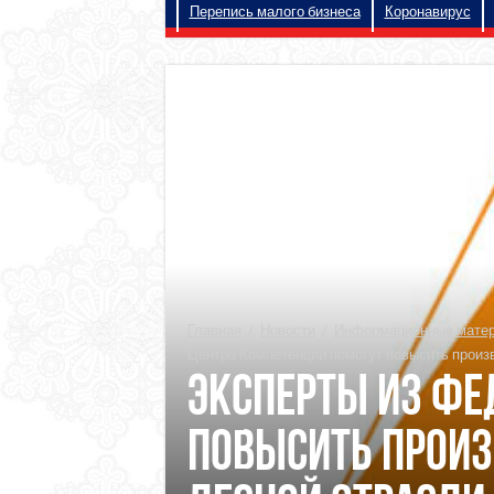
Перепись малого бизнеса
Коронавирус
Главная
/
Новости
/
Информационные матери
Центра Компетенций помогут повысить произв
Эксперты из Фе
повысить произ