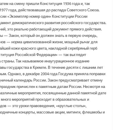
атем на смену пришли Конституция 1936 года и, так
1977 года, действовавшая до распада Советского Союза.
сии «Экземпляр номер один» Конституции России
мент демократического развития российского государства.
ний, это реально работающий документ прямого действия.
ы — Закон, который он должен знать в первую очередь,
онов — норма цивилизованной жизни, мощный рычаг для
айшей кожи красного цвета, накладной серебряный герб
ституция Российской Федерации» — так выглядит
а страны. Так называемое инаугурационное издание
авы государства в Кремле. В течение десяти с лишним лет
м. Однако, в декабре 2004 года Госдума приняла поправки
ничный календарь России. Закон предусматривает отмену
 праздник причислен к памятным датам России. Несмотря на
т различные мероприятия, посвященные данной памятной дате
о много мероприятий проходит в образовательных и
дов — это уроки правоведения, «круглые столы»,
раздничные концерты, массовые акции, митинги, флешмобы и