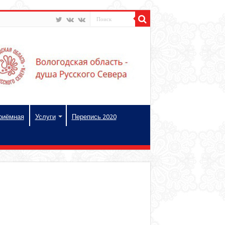
риёмная
Услуги
Перепись 2020