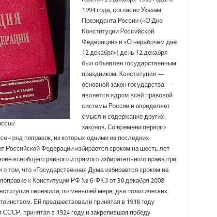
1994 года, согласно Указам
Президента России («О Дне
Конституции Российской
Федерации» и «О нерабочем дне
12 декабря») день 12 декабря
был объявлен государственным
праздником. Конституция —
основной закон государства —
является ядром всей правовой
системы России и определяет
смысл и содержание других
оссии
законов. Со времени первого
сен ряд поправок, из которых одними из последних
нт Российской Федерации избирается сроком на шесть лет
ове всеобщего равного и прямого избирательного права при
и о том, что «Государственная Дума избирается сроком на
о поправке к Конституции РФ № 6-ФКЗ от 30 декабря 2008
Конституция пережила, по меньшей мере, два политических
стоинством. Ей предшествовали принятая в 1918 году
 СССР, принятая в 1924 году и закрепившая победу