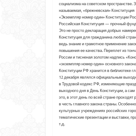
социализма на советском пространстве. З
называемая, «брежневская» Конституция 
«Экземпляр номер один» Конституции Рос
Российская Конституция — прочный фунда
Это не просто декларация добрых намере
Конституция для гражданина любой стран
ведь знание и грамотное применение зак
повышения ее качества. Переплет из тонч
России и тисненая золотом надпись «Кон
«экземпляр номер один» основного закон
Конституции РФ хранится в библиотеке гл
12 декабря являлся официальным выходны
в Трудовой кодекс РФ, изменяющие празд
выходного дня в День Конституции, а сам
это, в этот день по всей стране проходя
в честь главного закона страны. Особенн
культурных учреждениях российских горо
тематические презентации и выставки, п
т.д.