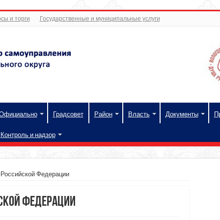
сы и торги
Государственные и муниципальные услуги
Официально
Градсовет
Район
Власть
Документы
П
Контроль и надзор
 Российской Федерации
ской Федерации