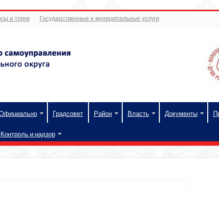
сы и торги
Государственные и муниципальные услуги
Официально
Градсовет
Район
Власть
Документы
П
Контроль и надзор