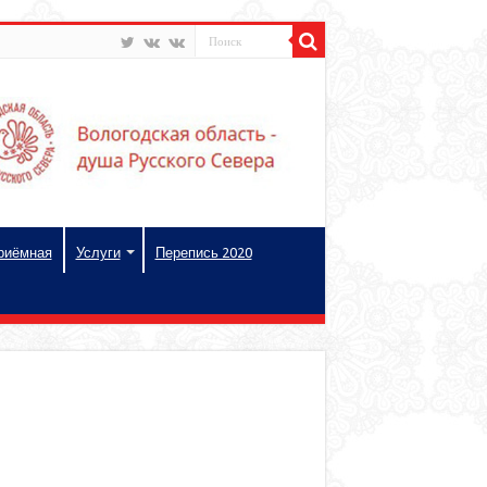
риёмная
Услуги
Перепись 2020