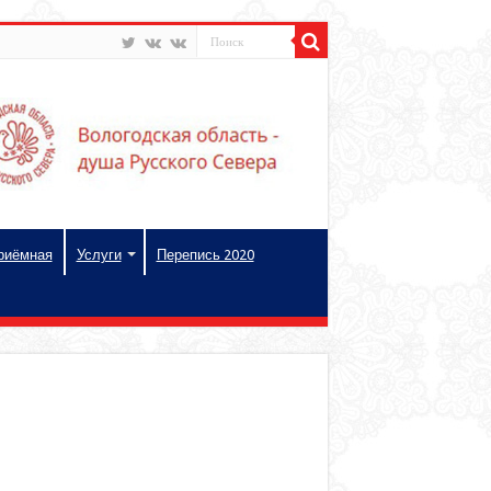
риёмная
Услуги
Перепись 2020