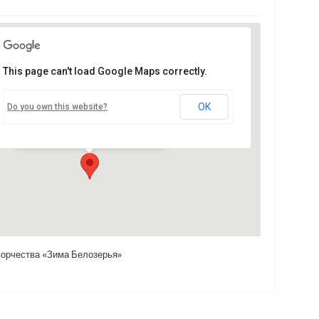
This page can't load Google Maps correctly.
Дом культуры
OK
Do you own this website?
Совесткий проспект д.52 - Белозерск
Мероприятия
орчества «Зима Белозерья»