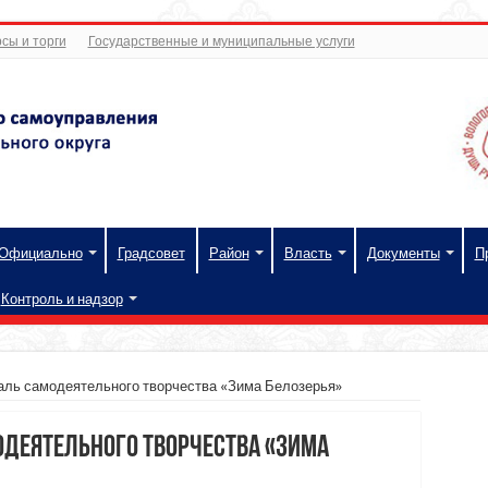
сы и торги
Государственные и муниципальные услуги
Официально
Градсовет
Район
Власть
Документы
П
Контроль и надзор
ль самодеятельного творчества «Зима Белозерья»
деятельного творчества «Зима