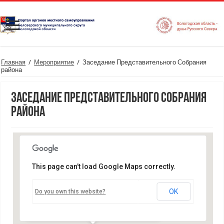
Главная
/
Мероприятие
/
Заседание Представительного Собрания
района
Заседание Представительного Собрания
района
This page can't load Google Maps correctly.
Администрация Белозерского
муниципального района
OK
Do you own this website?
ул. Фрунзе, д.35 - Белозерск
Мероприятия