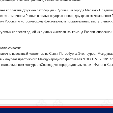
ет коллектив Дружина ратоборцев «Русичи» из города Меленки Владимир
яется чемпионом России в сольных упражнениях, двукратным чемпионом 
ом России по историческому фехтованию в показательных выступлениях.
усичи» является одной из лучших «железных» команд России, способной 
коллективами:
таточно известный коллектив из Санкт-Петербурга. Это лауреат Междуна
в – лауреат престижного Международного фестиваля “FOLK FEST 2010”. К
 телевизионном конкурсе «Созвездие» (председатель жюри – Филипп Кир