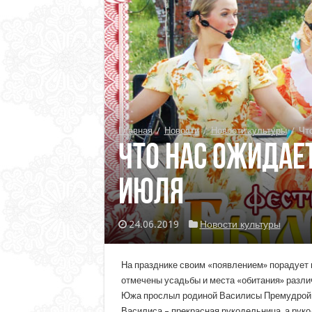
Главная
/
Новости
/
Новости культуры
/
Чт
Что нас ожидае
июля
24.06.2019
Новости культуры
На празднике своим «появлением» порадует 
отмечены усадьбы и места «обитания» различ
Южа прослыл родиной Василисы Премудрой. С
Василиса – прекрасная рукодельница, а рук