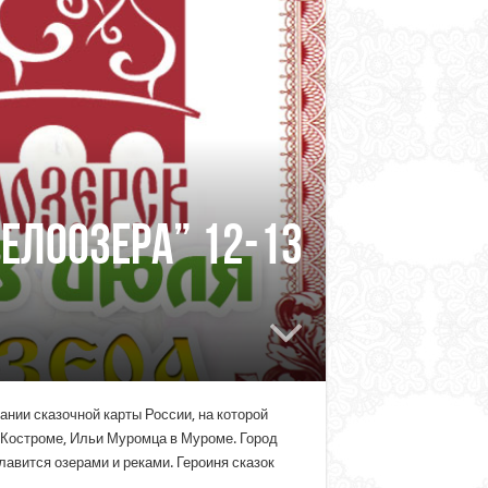
елоозера” 12-13
нии сказочной карты России, на которой
в Костроме, Ильи Муромца в Муроме. Город
авится озерами и реками. Героиня сказок