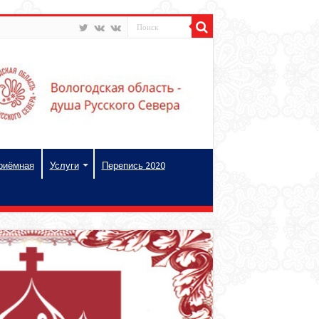
риёмная
Услуги
Перепись 2020