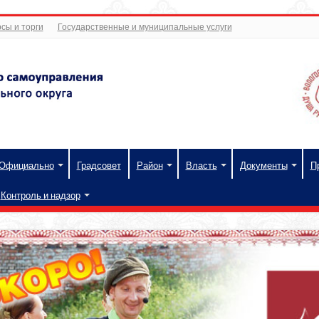
сы и торги
Государственные и муниципальные услуги
Официально
Градсовет
Район
Власть
Документы
П
Контроль и надзор