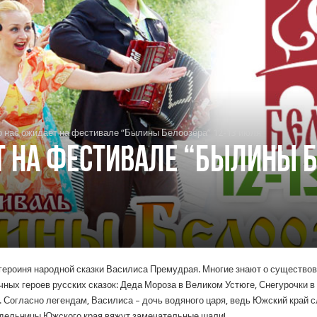
о нас ожидает на фестивале “Былины Белоозера” 12-13 июля
т на фестивале “Былины Б
героиня народной сказки Василиса Премудрая. Многие знают о существова
ных героев русских сказок: Деда Мороза в Великом Устюге, Снегурочки 
огласно легендам, Василиса – дочь водяного царя, ведь Южский край сл
одельницы Южского края вяжут замечательные шали!