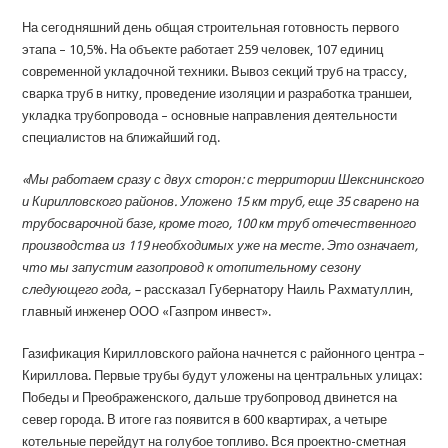
На сегодняшний день общая строительная готовность первого
этапа – 10,5%. На объекте работает 259 человек, 107 единиц
современной укладочной техники. Вывоз секций труб на трассу,
сварка труб в нитку, проведение изоляции и разработка траншеи,
укладка трубопровода – основные направления деятельности
специалистов на ближайший год.
«Мы работаем сразу с двух сторон: с территории Шекснинского
и Кирилловского районов. Уложено 15 км труб, еще 35 сварено на
трубосварочной базе, кроме того, 100 км труб отечественного
производства из 119 необходимых уже на месте. Это означает,
что мы запустим газопровод к отопительному сезону
следующего года, –
рассказал Губернатору Наиль Рахматуллин,
главный инженер ООО «Газпром инвест».
Газификация Кирилловского района начнется с районного центра –
Кириллова. Первые трубы будут уложены на центральных улицах:
Победы и Преображенского, дальше трубопровод двинется на
север города. В итоге газ появится в 600 квартирах, а четыре
котельные перейдут на голубое топливо. Вся проектно-сметная