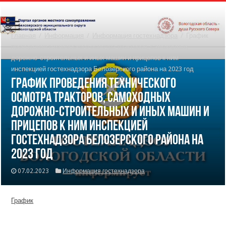
Главная
/
Информация
/
Информация гостехнадзора
/
График
проведения технического осмотра тракторов, самоходных
дорожно-строительных и иных машин и прицепов к ним
инспекцией гостехнадзора Белозерского района на 2023 год
График проведения технического
осмотра тракторов, самоходных
дорожно-строительных и иных машин и
прицепов к ним инспекцией
гостехнадзора Белозерского района на
2023 год
07.02.2023
Информация гостехнадзора
График