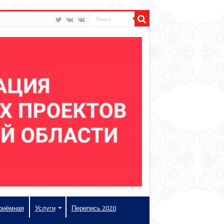
риёмная
Услуги
Перепись 2020