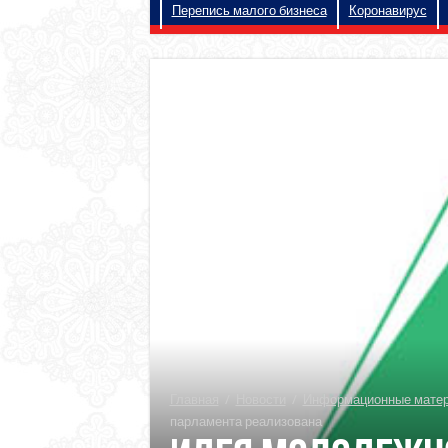
Перепись малого бизнеса
Коронавирус
Главная
/
Новости
/
Информационные матери
парламента реализована