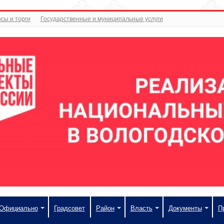
сы и торги
Государственные и муниципальные услуги
Официально
Градсовет
Район
Власть
Документы
П