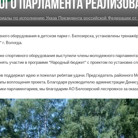
ого парламента реализов
алы по исполнению Указа Президента российской Федерации от 
ного оборудования в детском парке г. Белозерска, установлены тренажёр
г. Вологда.
арке спортивного оборудования выступили члены молодежного парламента
ять участие в программе “Народный бюджет” с проектом по установке сп
в поддержал идею и пожелал ребятам удачи. Председатель районного 
тапы воплощения проекта. Благодаря руководителю администрации Денис
мки парламентариев, мы благодарим АО Белозерский леспромхоз за оказ