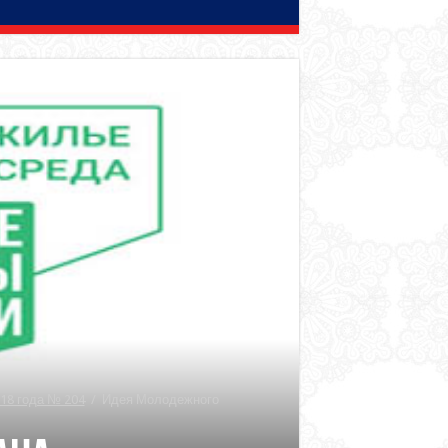
18 года № 204
/
Идея Молодежного