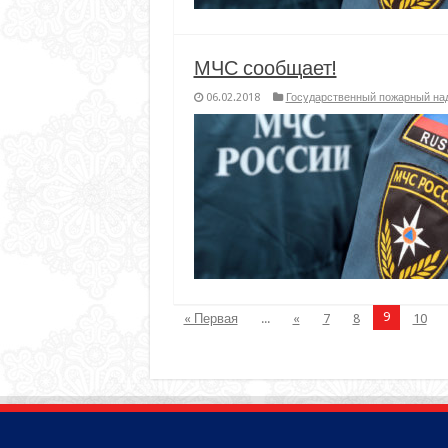
МЧС сообщает!
06.02.2018
Государственный пожарный на
9
« Первая
...
«
7
8
10