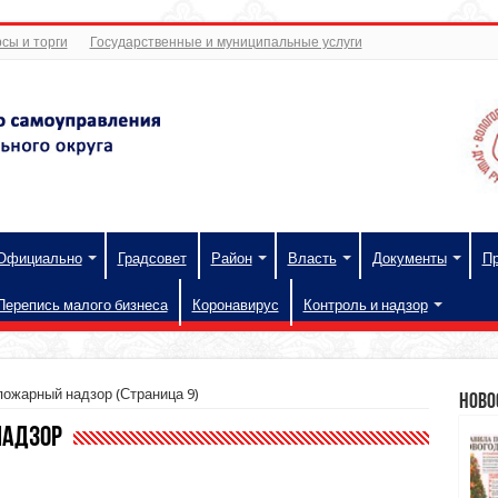
сы и торги
Государственные и муниципальные услуги
Официально
Градсовет
Район
Власть
Документы
П
Перепись малого бизнеса
Коронавирус
Контроль и надзор
пожарный надзор
(Страница 9)
Ново
надзор