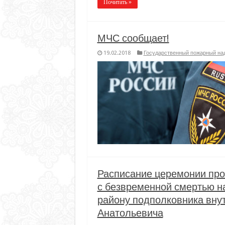
Почитать »
МЧС сообщает!
19.02.2018
Государственный пожарный на
Расписание церемонии про
с безвременной смертью 
району подполковника вну
Анатольевича