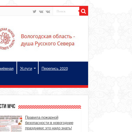
риёмная
Услуги
Перепись 2020
сти МЧС
Правила пожарной
безопасности в новогодние
праздники: это надо знать!