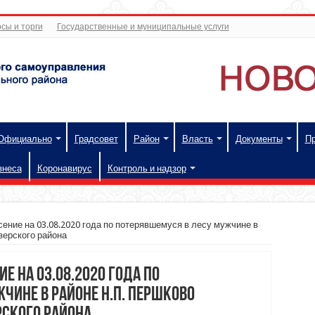
сы и торги
Государственные и муниципальные услуги
Официально
Градсовет
Район
Власть
Документы
П
знеса
Коронавирус
Контроль и надзор
ние на 03.08.2020 года по потерявшемуся в лесу мужчине в
зерского района
 на 03.08.2020 года по
чине в районе н.п. Першково