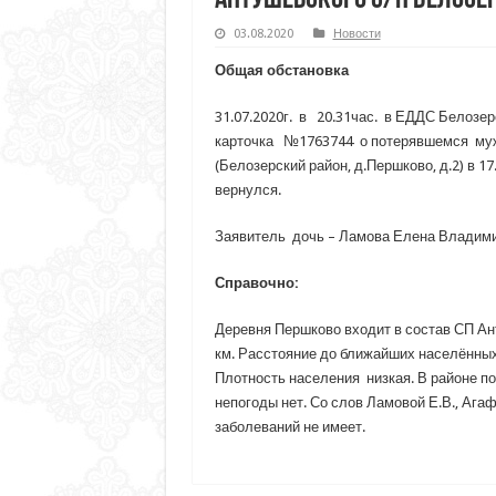
Антушевского с/п Белозе
03.08.2020
Новости
Общая обстановка
31.07.2020г. в 20.31час. в ЕДДС Белозе
карточка №1763744 о потерявшемся мужч
(Белозерский район, д.Першково, д.2) в 17
вернулся.
Заявитель дочь – Ламова Елена Владимиро
Справочно:
Деревня Першково входит в состав СП Ант
км. Расстояние до ближайших населённых пу
Плотность населения низкая. В районе по
непогоды нет. Со слов Ламовой Е.В., Ага
заболеваний не имеет.