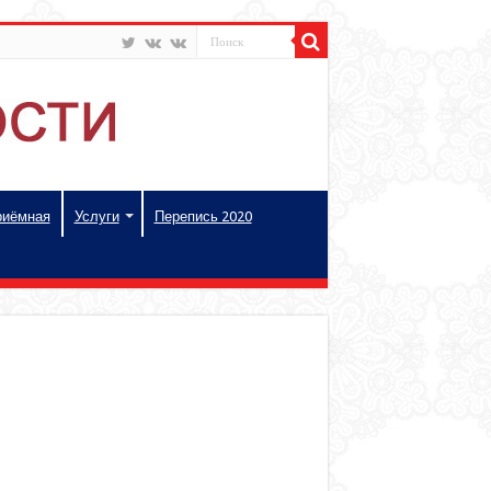
риёмная
Услуги
Перепись 2020