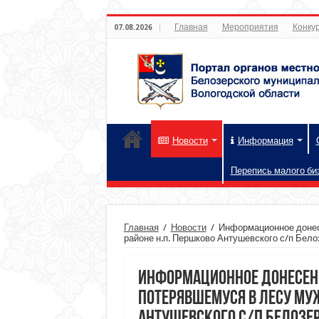
Главная
Мероприятия
Конкур
07.08.2026
Новости
Информация
Перепись малого би
Главная
/
Новости
/
Информационное донесе
районе н.п. Першково Антушевского с/п Бело
Информационное донесение
потерявшемуся в лесу муж