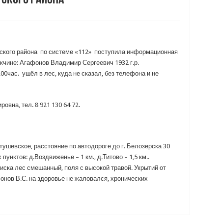
рского района
рского района по системе «112» поступила информационная
ине: Агафонов Владимир Сергеевич 1932 г.р.
.00час. ушёл в лес, куда не сказал, без телефона и не
вна, тел. 8 921 130 64 72.
ушевское, расстояние по автодороге до г. Белозерска 30
нктов: д.Воздвиженье – 1 км., д.Титово – 1,5 км..
иска лес смешанный, поля с высокой травой. Укрытий от
фонов В.С. на здоровье не жаловался, хронических