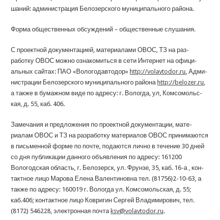
шаний: администрация Белозерского муниципального района.
Форма общественных обсуждений – общественные слушания.
С проектной документацией, материалами ОВОС, ТЗ на раз­
работку ОВОС можно ознакомиться в сети Интернет на офици­
альных сайтах: ПАО «Вологодавтодор»
http://volavtodor.ru
, Адми­
нистрации Белозерского муниципального района
http://belozer.ru
,
а также в бумажном виде по адресу: г. Вологда, ул, Комсомольс­
кая, д. 55, каб. 406.
Замечания и предложения по проектной документации, мате­
риалам ОВОС и ТЗ на разработку материалов ОВОС принимают­ся
в письменной форме по почте, подаются лично в течение 30 дней
со дня публикации данного объявления по адресу: 161200
Вологодская область, г. Белозерск, ул. Фрунзе, 35, каб. 16-а , кон­
тактное лицо Марова Елена Валентиновна тел. (81756)2-10-63, а
также по адресу: 160019 г. Вологда ул. Комсомольская, д. 55;
каб.406; контактное лицо Ковригин Сергей Владимирович, тел.
(8172) 546228, электронная почта
ksv@volavtodor.ru
.