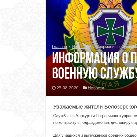
Главная
/
Новости
/
Информация о проведен
Информация о п
военную службу
25.08.2020
Новости
Уважаемые жители Белозерског
Служба в с. Алакуртти Пограничного управле
по контракту в подразделения, дислоцирующ
Для учащихся и выпускников средних общео