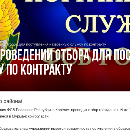
ии отбора для поступления на военную службу по контракту
роведении отбора для по
 по контракту
о района!
ния ФСБ России по Республике Карелия проводит отбор граждан от 19 до
иеся в Мурманской области.
бразовательных учреждений имеется возможность поступления в образо