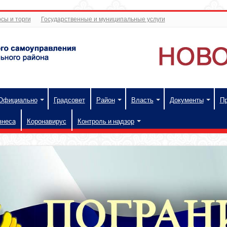
сы и торги
Государственные и муниципальные услуги
Официально
Градсовет
Район
Власть
Документы
П
знеса
Коронавирус
Контроль и надзор