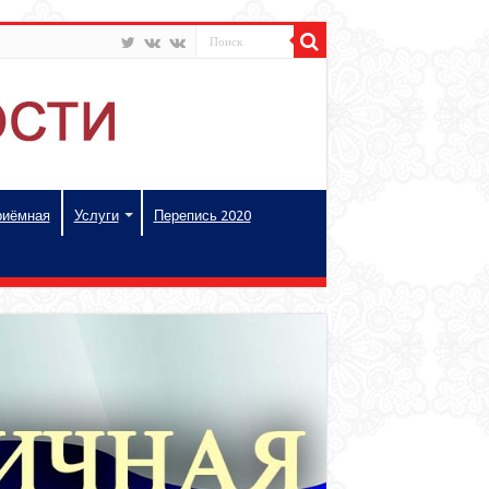
риёмная
Услуги
Перепись 2020