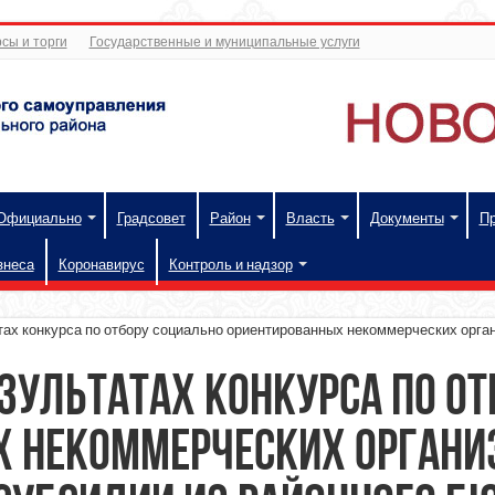
сы и торги
Государственные и муниципальные услуги
Официально
Градсовет
Район
Власть
Документы
П
знеса
Коронавирус
Контроль и надзор
 конкурса по отбору социально ориентированных некоммерческих орган
зультатах конкурса по от
х некоммерческих органи