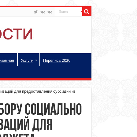
риёмная
Услуги
Перепись 2020
изаций для предоставления субсидии из
бору социально
заций для