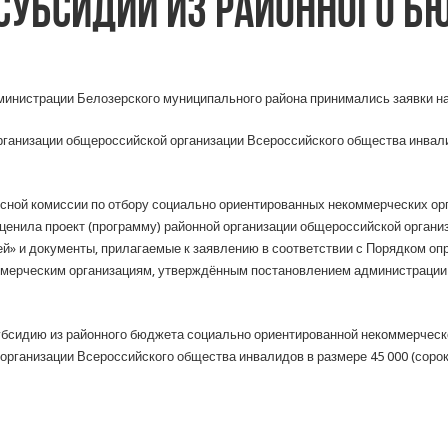
субсидии из районного б
администрации Белозерского муниципального района принимались заявки на
 организации общероссийской организации Всероссийского общества инвал
урсной комиссии по отбору социально ориентированных некоммерческих ор
оценила проект (программу) районной организации общероссийской орган
й» и документы, прилагаемые к заявлению в соответствии с Порядком о
мерческим организациям, утверждённым постановлением администрации 
бсидию из районного бюджета социально ориентированной некоммерческо
рганизации Всероссийского общества инвалидов в размере 45 000 (сорок 