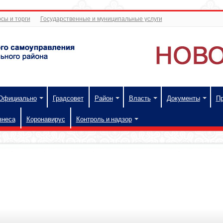
сы и торги
Государственные и муниципальные услуги
Официально
Градсовет
Район
Власть
Документы
П
знеса
Коронавирус
Контроль и надзор