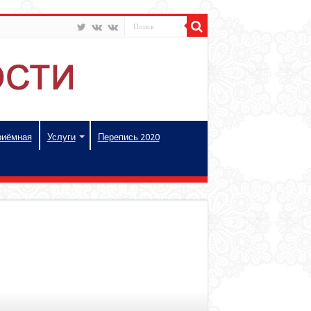
риёмная
Услуги
Перепись 2020