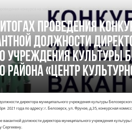
проведения конкурса на замещение вакантной должности директора муни
культурного развития»
итогах проведения конку
антной должности директ
о учреждения культуры Б
 района «Центр культурн
 должности директора муниципального учреждения культуры Белозерског
ря 2021 года по адресу: г. Белозерск, ул. Фрунзе, д.35, конкурсная комис
ие вакантной должности директора муниципального учреждения культуры
у Сергеевну.