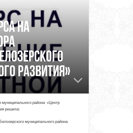
ципального учреждения культуры
рса на
ора
елозерского
ого развития»
о муниципального района «Центр
сия решила:
 Белозерского муниципального района