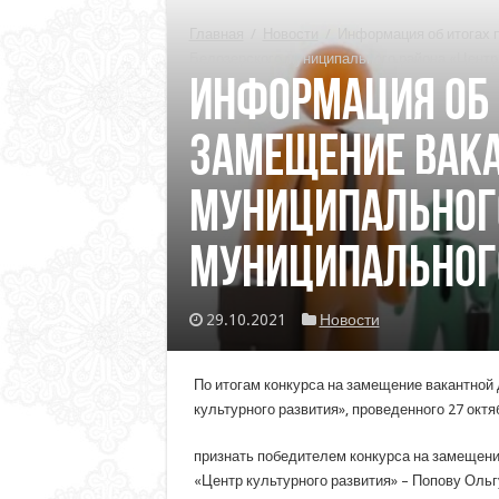
Главная
/
Новости
/
Информация об итогах 
Белозерского муниципального района «Центр 
Информация об 
замещение вак
муниципальног
муниципального
29.10.2021
Новости
По итогам конкурса на замещение вакантной
культурного развития», проведенного 27 октяб
признать победителем конкурса на замещен
«Центр культурного развития» – Попову Ольг