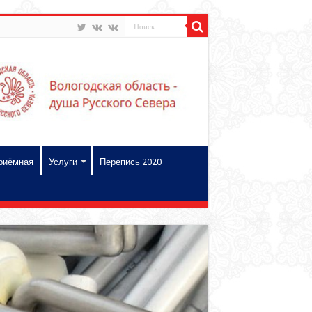
риёмная
Услуги
Перепись 2020