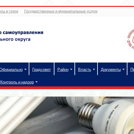
сы и торги
Государственные и муниципальные услуги
Официально
Градсовет
Район
Власть
Документы
П
Контроль и надзор