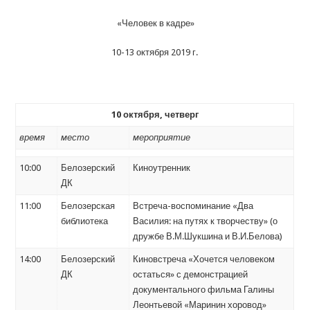
«Человек в кадре»
10-13 октября 2019 г.
10
октября, четверг
время
место
мероприятие
10:00
Белозерский
Киноутренник
ДК
11:00
Белозерская
Встреча-воспоминание «Два
библиотека
Василия: на путях к творчеству» (о
дружбе В.М.Шукшина и В.И.Белова)
14:00
Белозерский
Киновстреча «Хочется человеком
ДК
остаться» с демонстрацией
документального фильма Галины
Леонтьевой «Маринин хоровод»