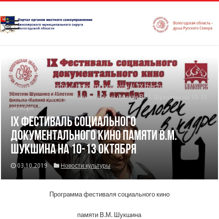
Главная
/
Новости
/
Новости культуры
/
IX фестиваль
социального документального кино памяти В.М. Шукшина на 10-13
октября
IX фестиваль социального
документального кино памяти В.М.
Шукшина на 10-13 октября
03.10.2019
Новости культуры
Программа фестиваля социального кино
памяти В.М. Шукшина