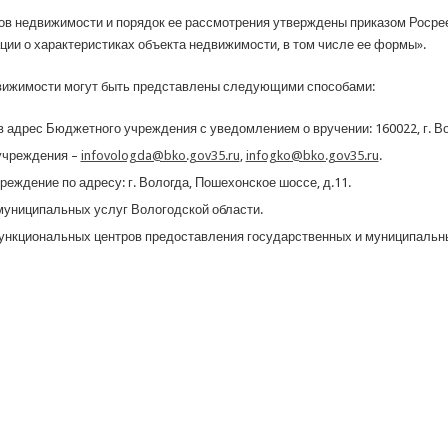
ов недвижимости и порядок ее рассмотрения утверждены приказом Росрее
ии о характеристиках объекта недвижимости, в том числе ее формы».
движимости могут быть представлены следующими способами:
адрес Бюджетного учреждения с уведомлением о вручении: 160022, г. Во
учреждения –
infovologda@bko.gov35.ru
,
infogko@bko.gov35.ru
.
еждение по адресу: г. Вологда, Пошехонское шоссе, д.11.
муниципальных услуг Вологодской области.
нкциональных центров предоставления государственных и муниципальны