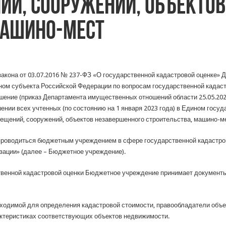
ий, сооружений, объекто
машино-мест
 закона от 03.07.2016 № 237-ФЗ «О государственной кадастровой оценке
ом субъекта Российской Федерации по вопросам государственной кадаст
шение (приказ Департамента имущественных отношений области 25.05.2022
ении всех учтенных (по состоянию на 1 января 2023 года) в Едином госу
мещений, сооружений, объектов незавершенного строительства, машино-ме
 проводиться бюджетным учреждением в сфере государственной кадастро
изации» (далее – Бюджетное учреждение).
твенной кадастровой оценки Бюджетное учреждение принимает документы
бходимой для определения кадастровой стоимости, правообладатели объ
теристиках соответствующих объектов недвижимости.