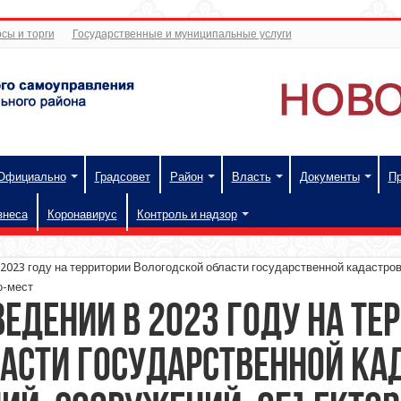
сы и торги
Государственные и муниципальные услуги
Официально
Градсовет
Район
Власть
Документы
П
знеса
Коронавирус
Контроль и надзор
2023 году на территории Вологодской области государственной кадастров
о-мест
едении в 2023 году на те
асти государственной ка