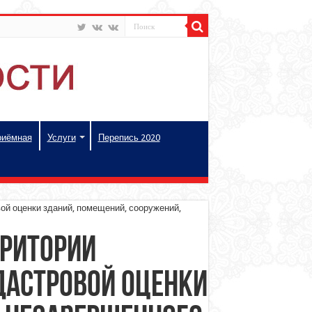
риёмная
Услуги
Перепись 2020
ой оценки зданий, помещений, сооружений,
рритории
дастровой оценки