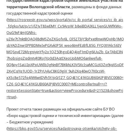
государственной кадастровой оценки земельных участков на
территории Вологодской области
, размещены в фонде данных
государственной кадастровой оценки
(
https://rosreestr.gov.ru/wps/portal/p/cc_ib_portal_services/cc_ib_ais
_fdgko/!ut/p/z1/lZJvT8IwEMY_Cx9ArpW_b8eiBDAIKLL1jenGUWfKWo-
OuG9vF4mJGNhs-
uZ6v7t7nktBQAQil8dMSZeZXGofx6L_Ol5273jY5bPxetRnwWQxHb1MQ
sbYADZnwJIPPBDMeIePGXvkIP5X_weo6tmFEzBfL85G_FYQ3tYAlcS6IV
MQSpvE72MzgniyinYfy2o1QZ50hgoE4Q4Jqf1mDg6iUuZb_GxTAbE3N
7hobsjgqZqdmtyR0RoJYp0d3AqtIXeoUpbMO6anlwefu8-
0Q8py1SaU2pXPpUWIb3gNnBf7BKkhLK3V5XcIsaMCGzX3Zq9jqXSoDF
2XvJCqYq1UOD-1rZPrUyluC8KG9giV_9uh2Xq40wO7X0csW-
xXSc8e572fq4JW6wtDVh5Y/p0/IZ7_GQ4E1C41KGUB60AIPJBVIC0080=
CZ6_GQ4E1C41KGUB60AIPJBVIC0007=MEcontroller!null==/?
restoreSessionState=true&action=viewProcedure&id=21523&showPrj
=true
).
Проект отчета также размещен на официальном сайте БУ ВО
«Бюро кадастровой оценки и технической инвентаризации» (далее
– Бюджетное учреждение)
(
https://bko.gov35.ru/services/kadastrovaya-otsenka/otchety-ob-