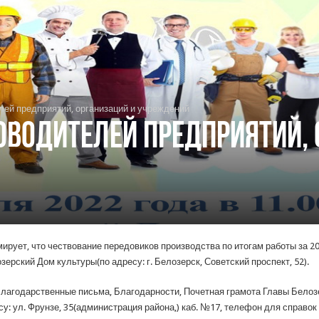
лей предприятий, организаций и учреждений
оводителей предприятий, 
рует, что чествование передовиков производства по итогам работы за 20
зерский Дом культуры(по адресу: г. Белозерск, Советский проспект, 52).
лагодарственные письма, Благодарности, Почетная грамота Главы Белоз
у: ул. Фрунзе, 35(администрация района,) каб. №17, телефон для справок 8