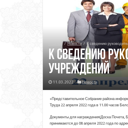
Главная
/
Новости
/
К сведению руководите
К сведению рук
учреждений
11.03.2022
Новости
«Представительное Собрание района информи
Труда 22 апреля 2022 года в 11.00 часов Бело
Документы для награждения(Доска Почета, Б
принимаются до 08 апреля 2022 года по адрес