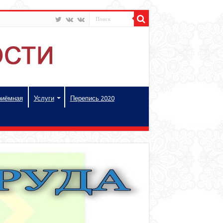
риёмная
Услуги
Перепись 2020