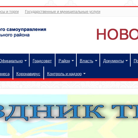
сы и торги
Государственные и муниципальные услуги
Официально
Градсовет
Район
Власть
Документы
П
знеса
Коронавирус
Контроль и надзор