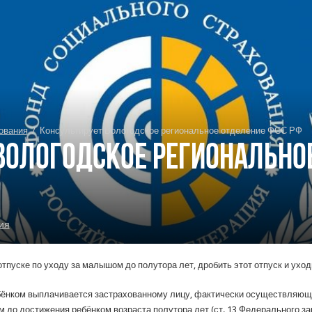
ования
/
Консультирует Вологодское региональное отделение ФСС РФ
Вологодское регионально
ия
тпуске по уходу за малышом до полутора лет, дробить этот отпуск и уход
бёнком выплачивается застрахованному лицу, фактически осуществляюще
м до достижения ребёнком возраста полутора лет (ст. 13 Федерального за