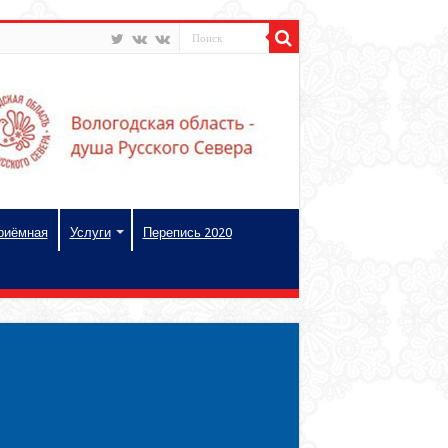
риёмная
Услуги
Перепись 2020