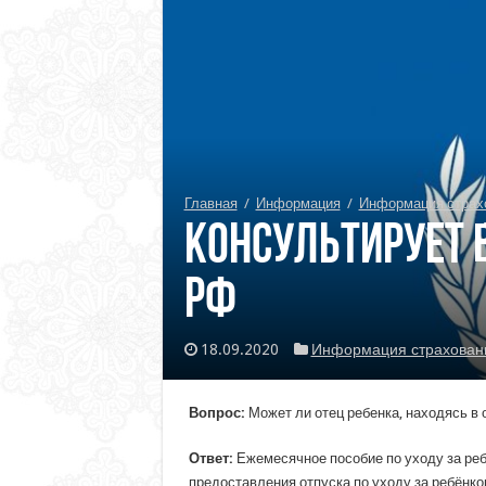
Главная
/
Информация
/
Информация страх
Консультирует 
РФ
18.09.2020
Информация страхован
Вопрос:
Может ли отец ребенка, находясь в о
Ответ:
Ежемесячное пособие по уходу за ре
предоставления отпуска по уходу за ребёнко