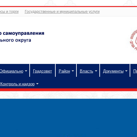
сы и торги
Государственные и муниципальные услуги
Официально
Градсовет
Район
Власть
Документы
П
Контроль и надзор