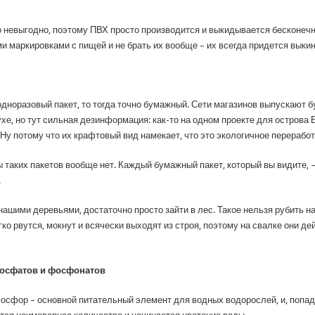
о невыгодно, поэтому ПВХ просто производится и выкидывается бесконеч
и маркировками с пищей и не брать их вообще – их всегда придется выкин
 одноразовый пакет, то тогда точно бумажный. Сети магазинов выпускают 
ухе, но тут сильная дезинформация: как-то на одном проекте для острова
Ну потому что их крафтовый вид намекает, что это экологичное перерабо
 таких пакетов вообще нет. Каждый бумажный пакет, который вы видите, –
.
ашими деревьями, достаточно просто зайти в лес. Такое нельзя рубить н
гко рвутся, мокнут и всячески выходят из строя, поэтому на свалке они 
фосфатов и фосфонатов
фор – основной питательный элемент для водных водорослей, и, попада