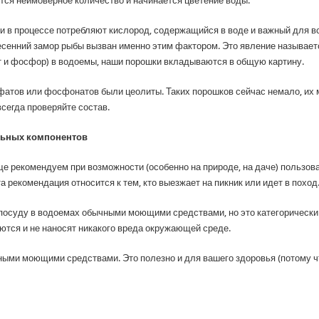
ится неимоверное количество и начинается цветение воды.
 в процессе потребляют кислород, содержащийся в воде и важный для в
есенний замор рыбы вызван именно этим фактором. Это явление называетс
от и фосфор) в водоемы, наши порошки вкладываются в общую картину.
фатов или фосфонатов были цеолиты. Таких порошков сейчас немало, их 
 всегда проверяйте состав.
льных компонентов
ще рекомендуем при возможности (особенно на природе, на даче) пользова
 рекомендация относится к тем, кто выезжает на пикник или идет в поход
осуду в водоемах обычными моющими средствами, но это категорически 
аются и не наносят никакого вреда окружающей среде.
ыми моющими средствами. Это полезно и для вашего здоровья (потому что