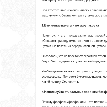
температуре – хлористый водород (HCl).
Все это токсично и экономически совершенн
максимуму избегать контакта упаковок с этим
3.Бумажные пакеты – не экоупаковка
Принято считать, что раз уж не пластиковый
«Спасаем природу вместе» и что-то в этом д
бумажные пакеты из переработанной бумаги. 
Оказалось, что на просторах огромной страны
бодро было пущено на одноразовый предмет
Чтобы оценить варварство происходящего с н
все на свалку. При этом бумажные пакеты ле
Какой выход? См. совет 1.
4.Используйте стиральные порошки без 
Почему фосфаты/фосфонаты – это плохо? Фос