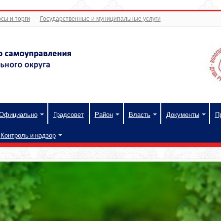
сы и торги
Государственные и муниципальные услуги
Официально
Градсовет
Район
Власть
Документы
П
Контроль и надзор