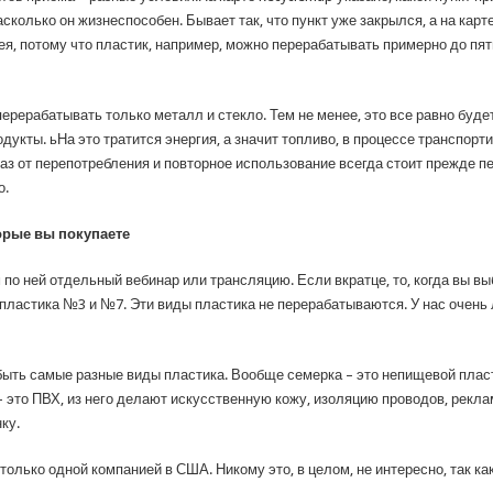
сколько он жизнеспособен. Бывает так, что пункт уже закрылся, а на карте
цея, потому что пластик, например, можно перерабатывать примерно до пяти
рерабатывать только металл и стекло. Тем не менее, это все равно будет
дукты. ьНа это тратится энергия, а значит топливо, в процессе транспорт
аз от перепотребления и повторное использование всегда стоит прежде пер
о.
орые вы покупаете
по ней отдельный вебинар или трансляцию. Если вкратце, то, когда вы вы
 пластика №3 и №7. Эти виды пластика не перерабатываются. У нас очень
 быть самые разные виды пластика. Вообще семерка – это непищевой пласт
– это ПВХ, из него делают искусственную кожу, изоляцию проводов, рекла
ку.
олько одной компанией в США. Никому это, в целом, не интересно, так 