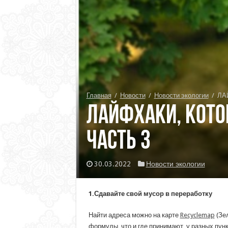
Главная
/
Новости
/
Новости экологии
/
ЛА
ЛАЙФХАКИ, КОТО
Часть 3
30.03.2022
Новости экологии
1.Сдавайте свой мусор в переработку
Найти адреса можно на карте
Recyclemap
(Зел
формулы, что и где принимают, у разных пунк