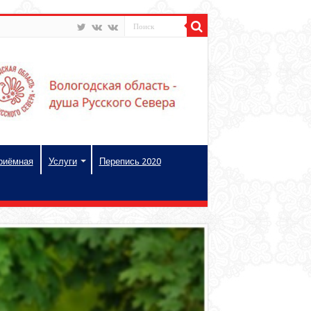
риёмная
Услуги
Перепись 2020