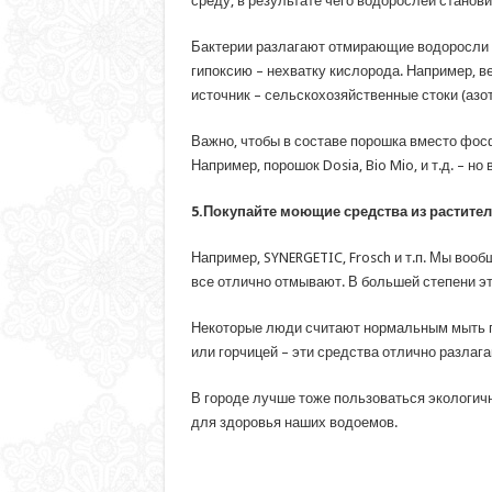
среду, в результате чего водорослей станов
Бактерии разлагают отмирающие водоросли и
гипоксию – нехватку кислорода. Например, в
источник – сельскохозяйственные стоки (аз
Важно, чтобы в составе порошка вместо фос
Например, порошок Dosia, Bio Mio, и т.д. – но
5.Покупайте моющие средства из растите
Например, SYNERGETIC, Frosch и т.п. Мы вооб
все отлично отмывают. В большей степени эта
Некоторые люди считают нормальным мыть п
или горчицей – эти средства отлично разлаг
В городе лучше тоже пользоваться экологичн
для здоровья наших водоемов.