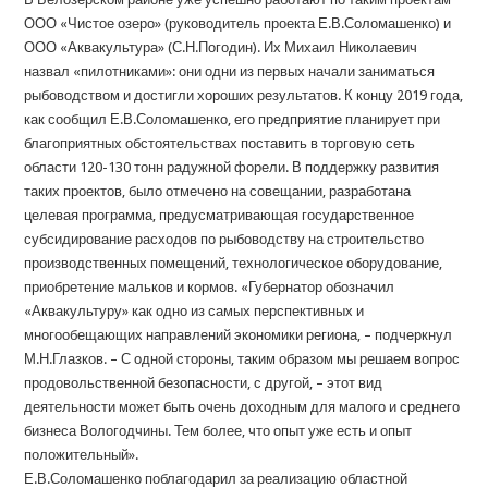
ООО «Чистое озеро» (руководитель проекта Е.В.Соломашенко) и
ООО «Аквакультура» (С.Н.Погодин). Их Михаил Николаевич
назвал «пилотниками»: они одни из первых начали заниматься
рыбоводством и достигли хороших результатов. К концу 2019 года,
как сообщил Е.В.Соломашенко, его предприятие планирует при
благоприятных обстоятельствах поставить в торговую сеть
области 120-130 тонн радужной форели. В поддержку развития
таких проектов, было отмечено на совещании, разработана
целевая программа, предусматривающая государственное
субсидирование расходов по рыбоводству на строительство
производственных помещений, технологическое оборудование,
приобретение мальков и кормов. «Губернатор обозначил
«Аквакультуру» как одно из самых перспективных и
многообещающих направлений экономики региона, – подчеркнул
М.Н.Глазков. – С одной стороны, таким образом мы решаем вопрос
продовольственной безопасности, с другой, – этот вид
деятельности может быть очень доходным для малого и среднего
бизнеса Вологодчины. Тем более, что опыт уже есть и опыт
положительный».
Е.В.Соломашенко поблагодарил за реализацию областной