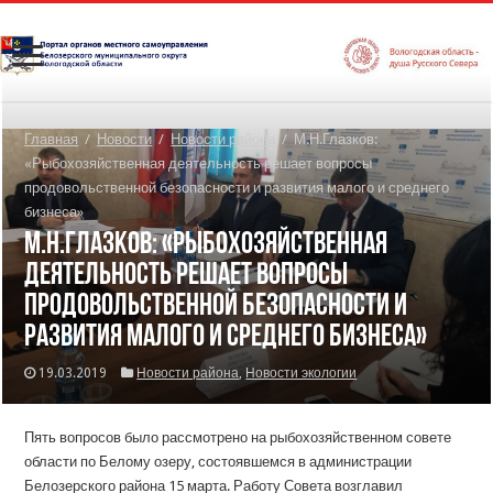
Главная
/
Новости
/
Новости района
/
М.Н.Глазков:
«Рыбохозяйственная деятельность решает вопросы
продовольственной безопасности и развития малого и среднего
бизнеса»
М.Н.Глазков: «Рыбохозяйственная
деятельность решает вопросы
продовольственной безопасности и
развития малого и среднего бизнеса»
19.03.2019
Новости района
,
Новости экологии
Пять вопросов было рассмотрено на рыбохозяйственном совете
области по Белому озеру, состоявшемся в администрации
Белозерского района 15 марта. Работу Совета возглавил