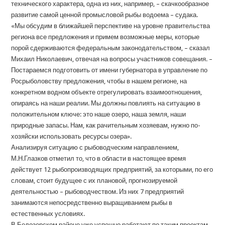
технического характера, одна из них, например, – скачкообразное
развитие самой ценной промысловой рыбы водоема – судака.
«Мы обсудим в ближайшей перспективе на уровне правительства
региона все предложения и примем возможные меры, которые
порой сдерживаются федеральным законодательством, – сказал
Михаил Николаевич, отвечая на вопросы участников совещания. –
Постараемся подготовить от имени губернатора в управление по
Росрыболовству предложения, чтобы в нашем регионе, на
конкретном водном объекте отрегулировать взаимоотношения,
опираясь на наши реалии. Мы должны повлиять на ситуацию в
положительном ключе: это наше озеро, наша земля, наши
природные запасы. Нам, как рачительным хозяевам, нужно по-
хозяйски использовать ресурсы озера».
Анализируя ситуацию с рыбоводческим направлением,
М.Н.Глазков отметил то, что в области в настоящее время
действует 12 рыбопроизводящих предприятий, за которыми, по его
словам, стоит будущее с их плановой, прогнозируемой
деятельностью – рыбоводчеством. Из них 7 предприятий
занимаются непосредственно выращиванием рыбы в
естественных условиях.
В Белозерском районе уже успешно работают по таким проектам